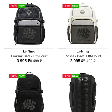
One-size
One-size
- 53%
NEW
- 53%
NEW
Li-Ning
Li-Ning
Рюкзак Bad5 Off-Court
Рюкзак Bad5 Off-Court
3 995 ₽
8 499 ₽
3 995 ₽
8 499 ₽
One-size
One-size
- 65%
NEW
- 57%
NEW