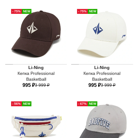
One-size
One-size
- 75%
NEW
- 75%
NEW
Li-Ning
Li-Ning
Кепка Professional
Кепка Professional
Basketball
Basketball
995 ₽
3 999 ₽
995 ₽
3 999 ₽
One-size
One-size
- 56%
NEW
- 67%
NEW