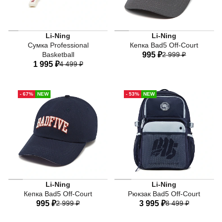
Li-Ning
Li-Ning
Сумка Professional
Кепка Bad5 Off-Court
Basketball
995 ₽
2 999 ₽
1 995 ₽
4 499 ₽
One-size
One-size
- 67%
NEW
- 53%
NEW
Li-Ning
Li-Ning
Кепка Bad5 Off-Court
Рюкзак Bad5 Off-Court
995 ₽
2 999 ₽
3 995 ₽
8 499 ₽