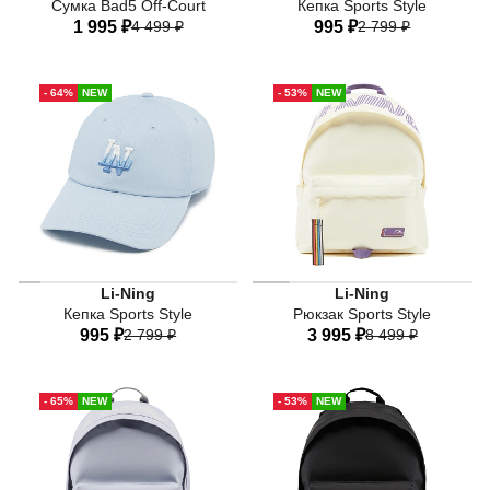
Сумка Bad5 Off-Court
Кепка Sports Style
1 995 ₽
4 499 ₽
995 ₽
2 799 ₽
One-size
One-size
- 64%
NEW
- 53%
NEW
Li-Ning
Li-Ning
Кепка Sports Style
Рюкзак Sports Style
995 ₽
2 799 ₽
3 995 ₽
8 499 ₽
One-size
One-size
- 65%
NEW
- 53%
NEW