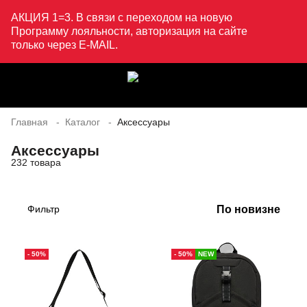
АКЦИЯ 1=3. В связи с переходом на новую
Программу лояльности, авторизация на сайте
только через E-MAIL.
Главная
Каталог
Аксессуары
Аксессуары
232 товара
По новизне
Фильтр
- 50%
- 50%
NEW