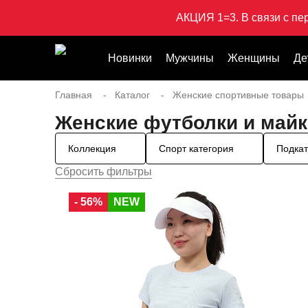
АКЦИЯ 1=3. В связи с пе
Новинки
Мужчины
Женщины
Де
Главная
Каталог
Женские спортивные товары
Женские футболки и майк
Коллекция
Спорт категория
Подкат
- 56%
NEW