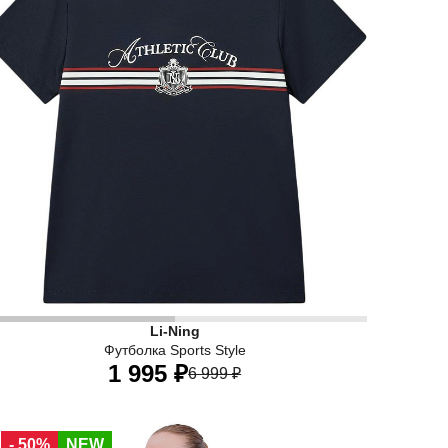
Li-Ning
Футболка Sports Style
1 995 ₽
6 999 ₽
40
42
44
46
48
50
- 50%
NEW