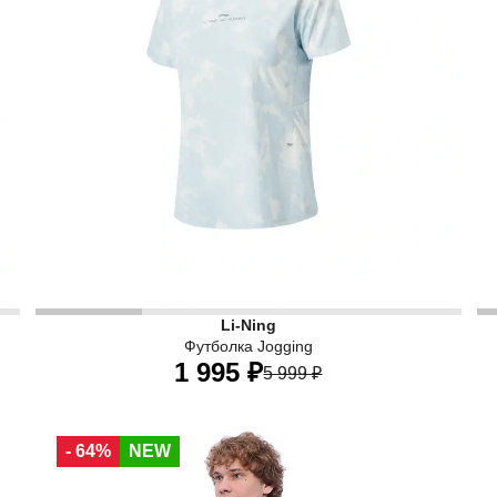
Li-Ning
Футболка Jogging
1 995 ₽
5 999 ₽
40
42
44
46
48
50
- 64%
NEW