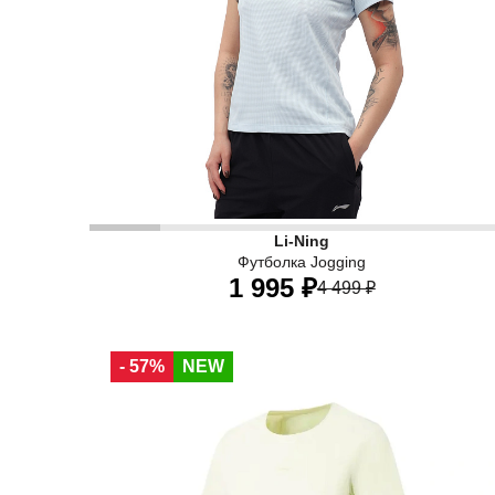
Li-Ning
Футболка Jogging
1 995 ₽
4 499 ₽
40
42
44
46
48
50
- 57%
NEW