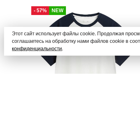
40
42
44
46
48
50
52
- 57%
NEW
Этот сайт использует файлы cookie. Продолжая просм
соглашаетесь на обработку нами файлов cookie в соо
конфиденциальности
.
Новинки
Мужчины
Li-Ning
Футболка Sports Style
Женщины