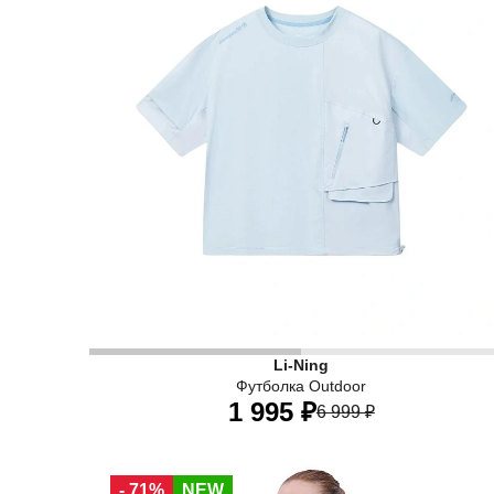
Li-Ning
Футболка Outdoor
1 995 ₽
6 999 ₽
40
42
44
46
48
50
- 71%
NEW