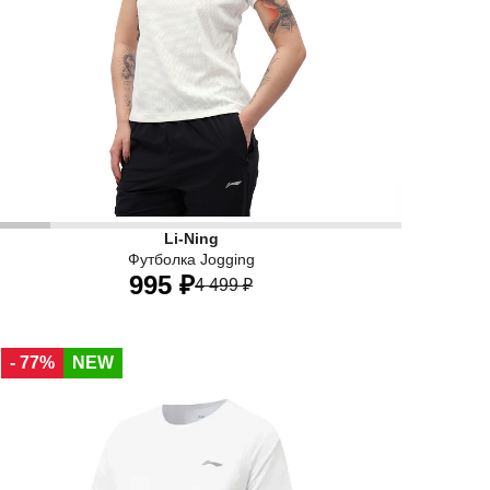
Li-Ning
Футболка Jogging
995 ₽
4 499 ₽
40
42
44
46
48
50
- 77%
NEW