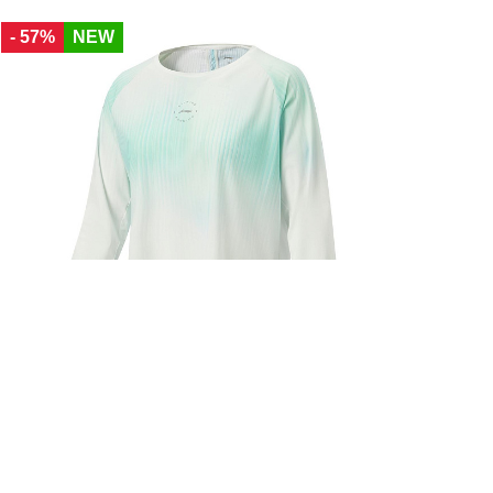
40
42
44
46
48
50
52
- 57%
NEW
Li-Ning
Футболка Jogging