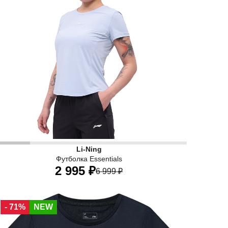
Li-Ning
Футболка Essentials
2 995 ₽
6 999 ₽
40
42
44
46
48
50
52
- 71%
NEW