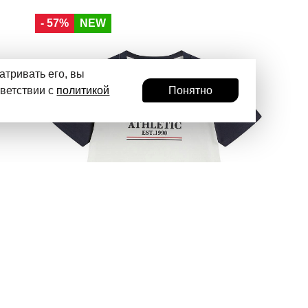
40
42
44
46
48
50
52
- 57%
NEW
атривать его, вы
тветствии с
политикой
Понятно
Li-Ning
Футболка Sports Style