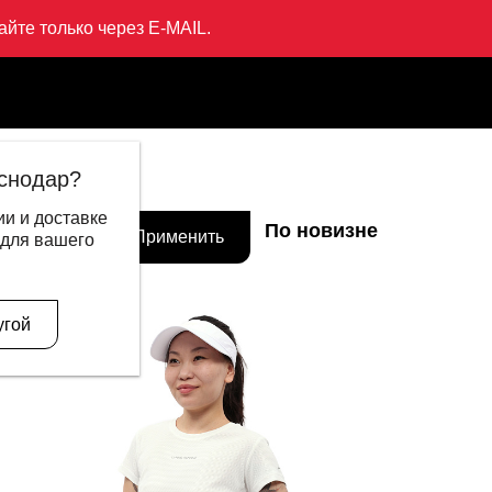
йте только через E-MAIL.
снодар?
и и доставке
По новизне
Цена
 для вашего
- 78%
NEW
угой