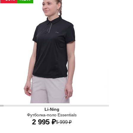
енская футболка-поло Li-Ning Essentials черного цвета по
Li-Ning
Футболка-поло Essentials
2 995 ₽
5 999 ₽