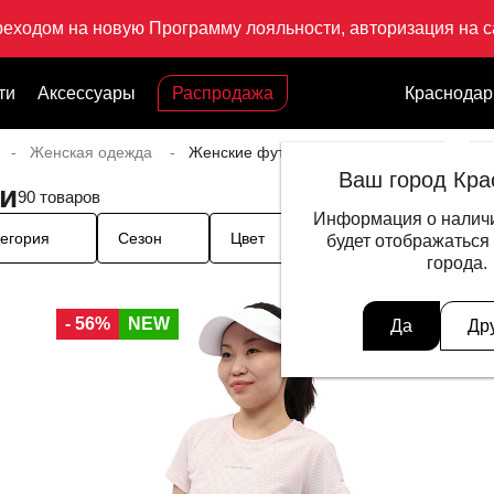
реходом на новую Программу лояльности, авторизация на са
ти
Аксессуары
Распродажа
Краснодар
Женская одежда
Женские футболки и майки
Ваш город Кра
и
90 товаров
Информация о наличи
егория
Сезон
Цвет
Размер одежды
будет отображаться
города.
- 56%
NEW
Да
Др