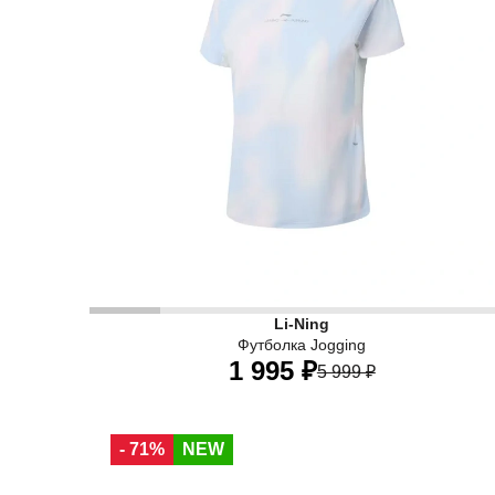
Li-Ning
Футболка Jogging
1 995 ₽
5 999 ₽
40
42
44
46
48
50
- 71%
NEW