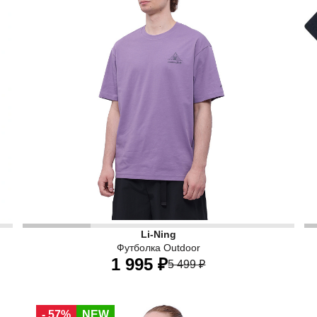
Li-Ning
Футболка Outdoor
1 995 ₽
5 499 ₽
44
46
48
50
52
54
- 57%
NEW