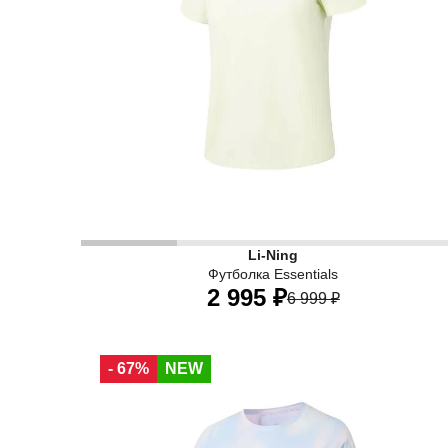
Li-Ning
Футболка Essentials
2 995 ₽
6 999 ₽
40
42
44
46
48
50
52
- 67%
NEW