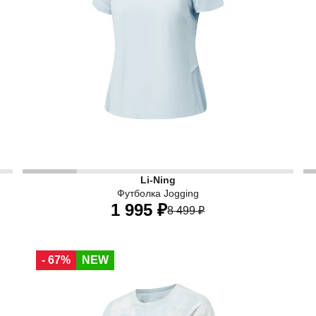
Li-Ning
Футболка Jogging
1 995 ₽
8 499 ₽
40
42
44
46
48
50
- 67%
NEW