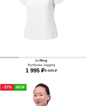
Li-Ning
Футболка Jogging
1 995 ₽
8 499 ₽
40
42
44
46
48
50
- 57%
NEW