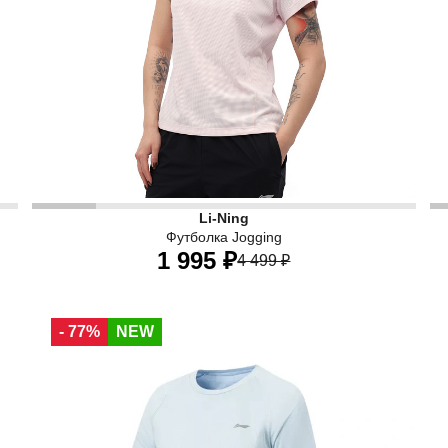
Li-Ning
Футболка Jogging
1 995 ₽
4 499 ₽
40
42
44
46
48
50
- 77%
NEW