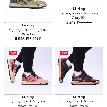
• С кедами для скейтбордин
Li-Ning
Кеды для скейтбординга
Glory 92s
• Их стильный внешний вид
3 247 ₽
12 999 ₽
Li-Ning
ТЕХНОЛОГИИ
Кеды для скейтбординга
Легкая и эластичная стель
Wave Pro
40 RU
40,5 RU
41 RU
9 995 ₽
15 999 ₽
42 RU
43 RU
43,5 RU
44 RU
45 RU
37,5 RU
38 RU
39 RU
- 60%
- 70%
40 RU
40,5 RU
41 RU
42 RU
43 RU
43,5 RU
44 RU
45 RU
Li-Ning
Li-Ning
Кеды для скейтбординга
Кеды для скейтбординга
Wave Pro SE
Wave Pro SE