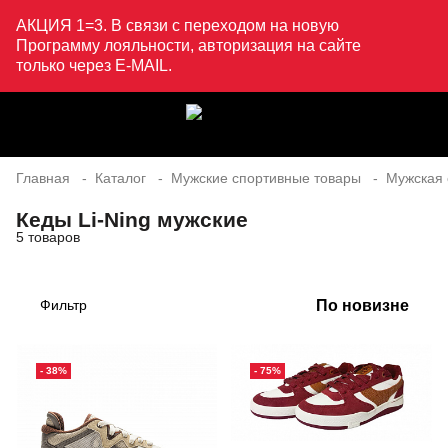
АКЦИЯ 1=3. В связи с переходом на новую
Программу лояльности, авторизация на сайте
только через E-MAIL.
Главная
Каталог
Мужские спортивные товары
Мужская 
Кеды Li-Ning мужские
5 товаров
По новизне
Фильтр
- 38%
- 75%