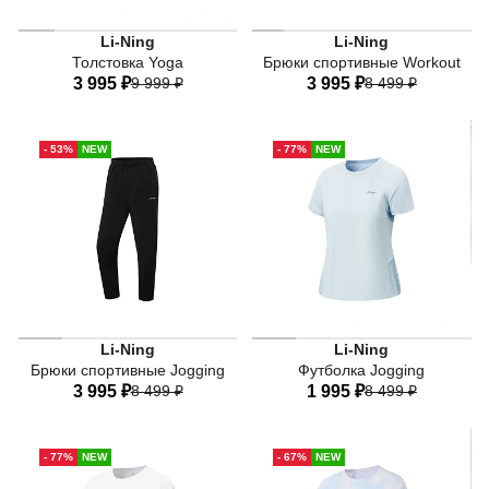
Li-Ning
Li-Ning
Толстовка Yoga
Брюки спортивные Workout
3 995 ₽
9 999 ₽
3 995 ₽
8 499 ₽
40
42
44
46
48
40
42
44
46
48
- 53%
NEW
- 77%
NEW
50
52
50
52
Li-Ning
Li-Ning
Брюки спортивные Jogging
Футболка Jogging
3 995 ₽
8 499 ₽
1 995 ₽
8 499 ₽
40
42
44
46
48
40
42
44
46
48
- 77%
NEW
- 67%
NEW
50
50