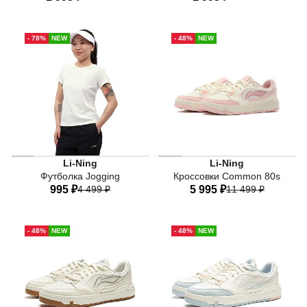
40
42
44
46
48
40
42
44
46
48
- 78%
NEW
- 48%
NEW
50
50
Li-Ning
Li-Ning
Футболка Jogging
Кроссовки Common 80s
995 ₽
4 499 ₽
5 995 ₽
11 499 ₽
40
42
44
46
48
34 RU
34,5 RU
35 RU
- 48%
NEW
- 48%
NEW
50
36 RU
37 RU
37,5 RU
38,5 RU
40 RU