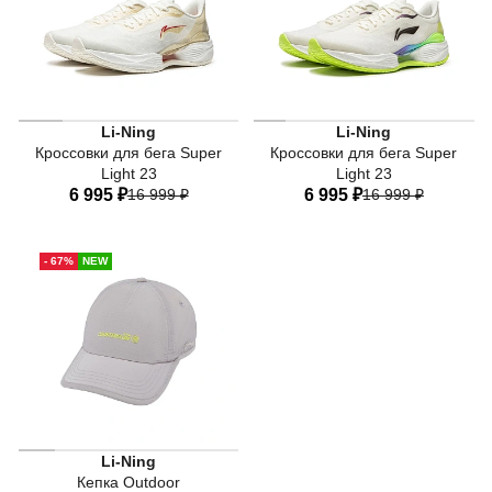
Женские беговые кроссовки Li-Ning — модель для пробе
Женские беговые кроссовки
Li-Ning
Li-Ning
Кроссовки для бега Super
Кроссовки для бега Super
Light 23
Light 23
6 995 ₽
16 999 ₽
6 995 ₽
16 999 ₽
34 RU
34,5 RU
35 RU
34 RU
34,5 RU
35 RU
- 67%
NEW
36 RU
37 RU
37,5 RU
36 RU
37 RU
37,5 RU
38,5 RU
40 RU
38,5 RU
40 RU
Li-Ning
Кепка Outdoor