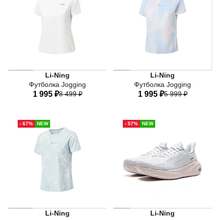
Li-Ning
Li-Ning
Футболка Jogging
Футболка Jogging
1 995 ₽
8 499 ₽
1 995 ₽
5 999 ₽
40
42
44
46
48
40
42
44
46
48
- 67%
NEW
- 57%
NEW
50
50
Li-Ning
Li-Ning