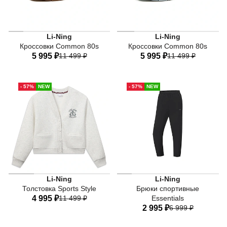
Li-Ning
Li-Ning
Кроссовки Common 80s
Кроссовки Common 80s
5 995 ₽
11 499 ₽
5 995 ₽
11 499 ₽
34 RU
34,5 RU
35 RU
34 RU
34,5 RU
35 RU
- 57%
NEW
- 57%
NEW
36 RU
37 RU
37,5 RU
36 RU
37 RU
37,5 RU
38,5 RU
40 RU
38,5 RU
40 RU
Li-Ning
Li-Ning
Толстовка Sports Style
Брюки спортивные
4 995 ₽
11 499 ₽
Essentials
2 995 ₽
6 999 ₽
40
42
44
46
48