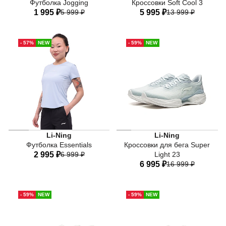
Футболка Jogging
Кроссовки Soft Cool 3
1 995 ₽
5 999 ₽
5 995 ₽
13 999 ₽
40
42
44
46
48
34 RU
34,5 RU
35 RU
- 57%
NEW
- 59%
NEW
50
36 RU
37 RU
37,5 RU
38,5 RU
40 RU
Женские беговые кроссовки
Li-Ning
Li-Ning
Футболка Essentials
Кроссовки для бега Super
2 995 ₽
6 999 ₽
Light 23
6 995 ₽
16 999 ₽
40
42
44
46
48
34 RU
34,5 RU
35 RU
50
52
- 59%
NEW
- 59%
NEW
36 RU
37 RU
37,5 RU
38,5 RU
40 RU