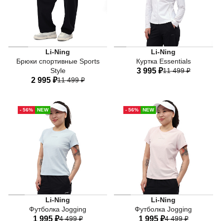
Li-Ning
Li-Ning
Брюки спортивные Sports
Куртка Essentials
Style
3 995 ₽
11 499 ₽
2 995 ₽
11 499 ₽
40
42
44
46
48
40
42
44
46
48
50
52
- 56%
NEW
- 56%
NEW
50
Li-Ning
Li-Ning
Футболка Jogging
Футболка Jogging
1 995 ₽
4 499 ₽
1 995 ₽
4 499 ₽