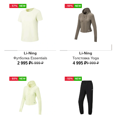
40
42
44
46
48
50
- 57%
NEW
- 50%
NEW
50
52
Li-Ning
Li-Ning
Футболка Essentials
Толстовка Yoga
2 995 ₽
6 999 ₽
4 995 ₽
9 999 ₽
40
42
44
46
48
40
42
44
46
48
- 60%
NEW
- 53%
NEW
50
52
50
52