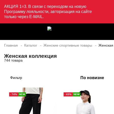
АКЦИЯ 1=3. В связи с переходом на новую
Программу лояльности, авторизация на сайте
только через E-MAIL.
Главная
Каталог
Женские спортивные товары
Женская
Женская коллекция
744 товара
По новизне
Фильтр
- 74%
NEW
- 65%
NEW