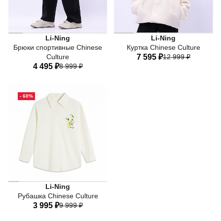
Стиль и функциональность в каждом шаге! Спортивные 
Куртка Li-Ning Chinese Cul
Li-Ning
Li-Ning
Брюки спортивные Chinese
Куртка Chinese Culture
Culture
7 595 ₽
12 999 ₽
Благодаря современным тех
4 495 ₽
8 999 ₽
Стильная и функциональная
40
42
44
46
48
40
42
44
46
48
50
52
54
- 60%
50
52
54
• Рубашка Li-Ning Sports Life отлично подчеркнет вашу
Li-Ning
Рубашка Chinese Culture
3 995 ₽
9 999 ₽
• КОМФОРТНАЯ ПОСАДКА.
Модель прямого кроя удобно сидит на фигуре и не огра