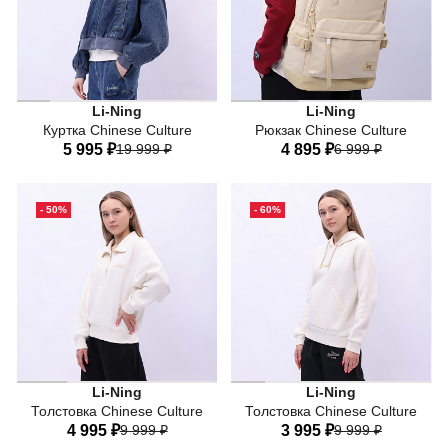
Li-Ning
Li-Ning
Куртка Chinese Culture
Рюкзак Chinese Culture
5 995 ₽
19 999 ₽
4 895 ₽
6 999 ₽
40
42
44
46
48
One-size
- 50%
- 60%
50
Стильная толстовка Li-Ning Chinese Culture легко адапт
Стильная толстовка Li-Ning
Li-Ning
Li-Ning
Толстовка Chinese Culture
Толстовка Chinese Culture
4 995 ₽
9 999 ₽
3 995 ₽
9 999 ₽
Мягкая и дышащая ткань подарит вам комфорт, а лакони
Мягкая и дышащая ткань по