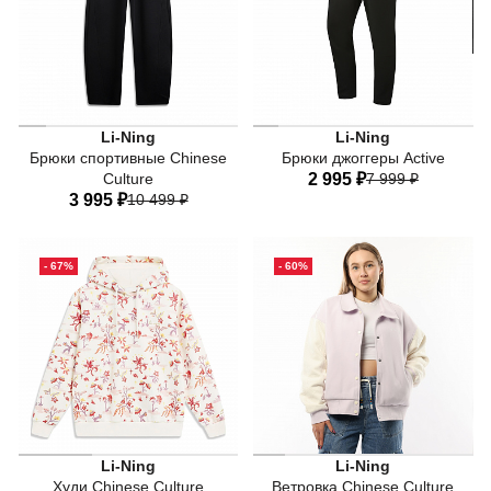
Li-Ning
Li-Ning
Брюки спортивные Chinese
Брюки джоггеры Active
Culture
2 995 ₽
7 999 ₽
3 995 ₽
10 499 ₽
44
46
48
50
52
40
42
44
46
48
54
56
- 67%
- 60%
50
Основной материал: полиэст
Li-Ning
Li-Ning
Худи Chinese Culture
Ветровка Chinese Culture