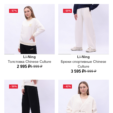
Энергия, комфорт и стиль в одном!
Энергия, комфорт и стиль в
40
42
44
46
48
42
44
46
48
50
- 57%
- 60%
50
52
54
52
Стильная толстовка Li-Ning Chinese Culture легко адапт
Стиль и функциональность 
Li-Ning
Li-Ning
Толстовка Chinese Culture
Брюки спортивные Chinese
2 995 ₽
6 999 ₽
Culture
Мягкая и дышащая ткань подарит вам комфорт, а лакони
3 595 ₽
8 999 ₽
Энергия, комфорт и стиль в одном!
40
42
44
46
48
42
44
46
48
50
50
52
54
- 50%
- 42%
52