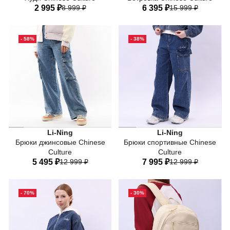
2 995 ₽
8 999 ₽
6 395 ₽
15 999 ₽
40
42
44
46
48
40
42
44
46
48
- 58%
- 38%
50
52
54
50
Хлопок 57%, лиоцелл 43%
Li-Ning
Li-Ning
Брюки джинсовые Chinese
Брюки спортивные Chinese
Culture
Culture
5 495 ₽
12 999 ₽
7 995 ₽
12 999 ₽
42
44
46
48
50
40
42
44
46
48
- 70%
- 30%
52
50