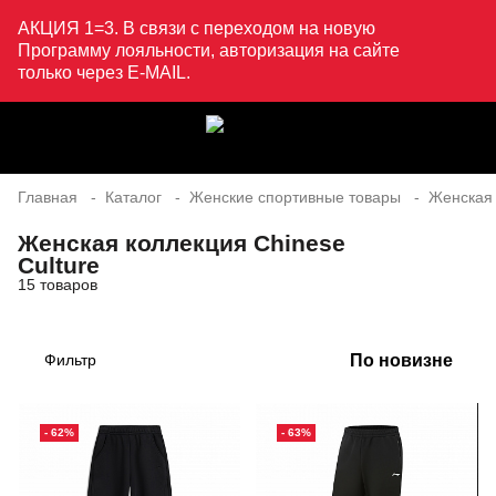
АКЦИЯ 1=3. В связи с переходом на новую
Программу лояльности, авторизация на сайте
только через E-MAIL.
Главная
Каталог
Женские спортивные товары
Женская
Женская коллекция Chinese
Culture
15 товаров
По новизне
Фильтр
- 62%
- 63%