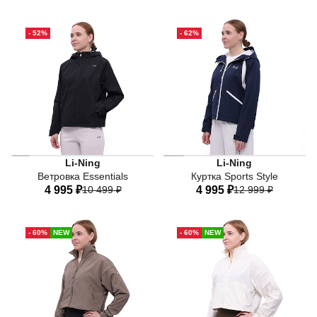
40
42
44
46
48
40
42
44
46
48
- 52%
- 62%
50
50
LN WIND PROOF - Высокоплотная ветрозащитная дышащая
Li-Ning
Li-Ning
Ветровка Essentials
Куртка Sports Style
4 995 ₽
10 499 ₽
4 995 ₽
12 999 ₽
40
42
44
46
48
40
42
44
46
48
- 60%
NEW
- 60%
NEW
50
50