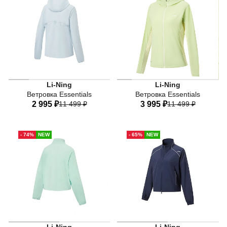
50
52
50
52
Женская ветровка Li-Ning Essentials голубого цвета —
Женская ветровка Li-Ning 
Li-Ning
Li-Ning
Ветровка Essentials
Ветровка Essentials
2 995 ₽
11 499 ₽
3 995 ₽
11 499 ₽
40
42
44
46
48
40
42
44
46
48
- 74%
NEW
- 65%
NEW
50
52
50
52
Женская ветровка Li-Ning Workout зеленого цвета — дл
Женская ветровка Li-Ning W