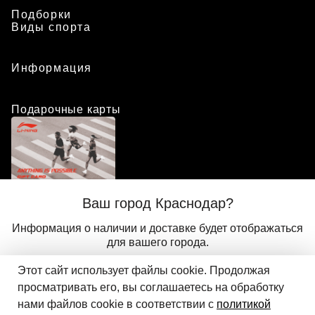
Подборки
Виды спорта
Информация
Подарочные карты
Положение о программе лояльности
Ваш город Краснодар?
Присоединиться
Авторизоваться
Информация о наличии и доставке будет отображаться
для вашего города.
Этот сайт использует файлы cookie. Продолжая
Да
Другой
© 2024 ООО «АДМИКС СПОРТ», официальный дистрибьютор
просматривать его, вы соглашаетесь на обработку
Li-Ning в России
нами файлов cookie в соответствии с
политикой