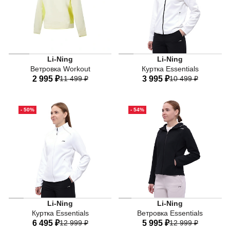
Женская ветровка Li-Ning из коллекции Workout жёлтого
Li-Ning
Li-Ning
Ветровка Workout
Куртка Essentials
2 995 ₽
11 499 ₽
3 995 ₽
10 499 ₽
40
42
44
46
48
40
42
44
46
48
- 50%
- 54%
50
52
50
Li-Ning
Li-Ning
Куртка Essentials
Ветровка Essentials
6 495 ₽
12 999 ₽
5 995 ₽
12 999 ₽