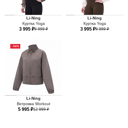
Li-Ning
Li-Ning
Куртка Yoga
Куртка Yoga
3 995 ₽
9 999 ₽
3 995 ₽
9 999 ₽
40
42
44
46
48
40
42
44
46
48
- 54%
50
50
Li-Ning
Ветровка Workout
5 995 ₽
12 999 ₽
40
42
44
46
48