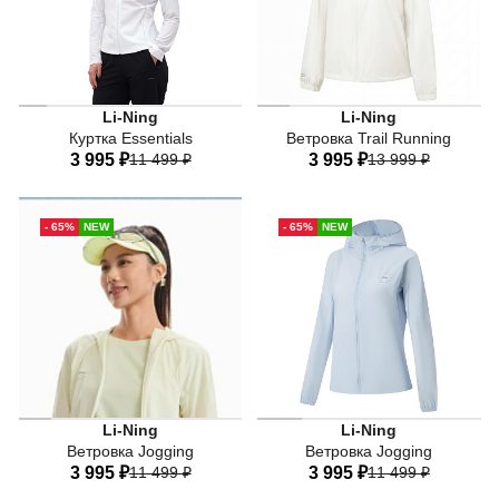
Женская ветровка Li-Ning 
Li-Ning
Li-Ning
Куртка Essentials
Ветровка Trail Running
3 995 ₽
11 499 ₽
3 995 ₽
13 999 ₽
40
42
44
46
48
40
42
44
46
48
- 65%
NEW
- 65%
NEW
50
52
50
Li-Ning
Li-Ning
Ветровка Jogging
Ветровка Jogging
3 995 ₽
11 499 ₽
3 995 ₽
11 499 ₽