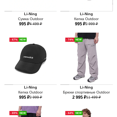
Li-Ning
Li-Ning
Сумка Outdoor
Кепка Outdoor
995 ₽
4 499 ₽
995 ₽
2 999 ₽
One-size
One-size
- 67%
NEW
- 74%
NEW
Li-Ning
Li-Ning
Кепка Outdoor
Брюки спортивные Outdoor
995 ₽
2 999 ₽
2 995 ₽
11 499 ₽
One-size
44
46
48
50
52
- 65%
NEW
- 64%
NEW