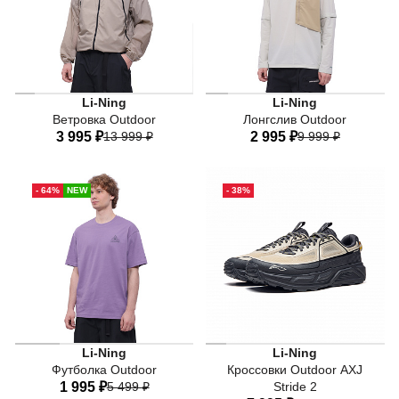
Li-Ning
Li-Ning
Ветровка Outdoor
Лонгслив Outdoor
3 995 ₽
13 999 ₽
2 995 ₽
9 999 ₽
44
46
48
50
52
44
46
48
50
52
- 64%
NEW
- 38%
54
54
Li-Ning
Li-Ning
Футболка Outdoor
Кроссовки Outdoor AXJ
1 995 ₽
5 499 ₽
Stride 2