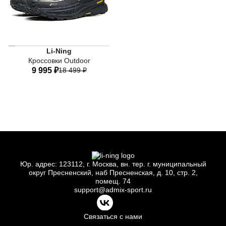
PROBAR LOC - Термопластичный стабилизатор свода, со
Li-Ning
Кроссовки Outdoor
9 995 ₽
18 499 ₽
38 RU
39 RU
40 RU
41 RU
42 RU
43 RU
43,5 RU
44 RU
45 RU
Юр.
адрес: 123112, г.
Москва, вн.
тер. г.
муниципальный
округ Пресненский, наб Пресненская, д.
10, стр.
2,
помещ.
74
support@admix-sport.ru
Связаться с нами