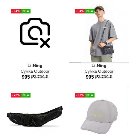
One-size
One-size
- 64%
NEW
- 64%
NEW
Li-Ning
Li-Ning
Сумка Outdoor
Сумка Outdoor
995 ₽
2 799 ₽
995 ₽
2 799 ₽
One-size
One-size
- 78%
NEW
- 67%
NEW