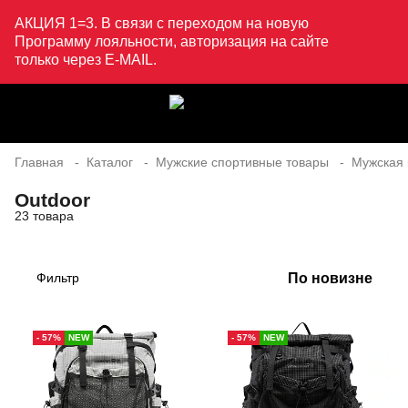
АКЦИЯ 1=3. В связи с переходом на новую
Программу лояльности, авторизация на сайте
только через E-MAIL.
Главная
Каталог
Мужские спортивные товары
Мужская
Outdoor
23 товара
По новизне
Фильтр
- 57%
NEW
- 57%
NEW