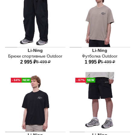
54
Li-Ning
Li-Ning
Брюки спортивные Outdoor
Футболка Outdoor
2 995 ₽
8 499 ₽
1 995 ₽
5 499 ₽
44
46
48
50
52
44
46
48
50
52
- 64%
NEW
- 67%
NEW
54
54