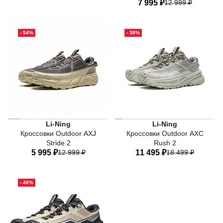
7 995 ₽
12 999 ₽
44
46
48
50
52
38 RU
39 RU
40 RU
54
- 54%
- 38%
41 RU
42 RU
43 RU
43,5 RU
44 RU
45 RU
PROBAR LOC - Термопластич
Li-Ning
Li-Ning
Кроссовки Outdoor AXJ
Кроссовки Outdoor AXC
Stride 2
Rush 2
5 995 ₽
12 999 ₽
11 495 ₽
18 499 ₽
38 RU
39 RU
40 RU
38 RU
39 RU
40 RU
- 46%
41 RU
42 RU
43 RU
41 RU
42 RU
43 RU
43,5 RU
44 RU
45 RU
43,5 RU
44 RU
45 RU