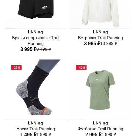
Женские беговые шорты Li-Ning из коллекции Trail Ru
Женская ветровка Li-Ning 
Li-Ning
Li-Ning
Брюки спортивные Trail
Ветровка Trail Running
Running
3 995 ₽
13 999 ₽
3 995 ₽
8 499 ₽
40
42
44
46
48
40
42
44
46
48
50
- 25%
- 40%
50
Полиамид 84%, эластан 7.7%, целлюлозный материал 3.
Li-Ning
Li-Ning
Носки Trail Running
Футболка Trail Running
1 495 ₽
1 999 ₽
2 995 ₽
4 999 ₽