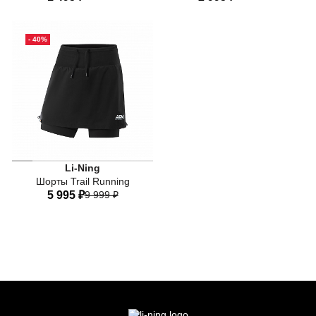
41-44
38-41
35-38
40
42
44
46
48
- 40%
50
52
Li-Ning
Шорты Trail Running
5 995 ₽
9 999 ₽
40
42
44
46
48
50
52