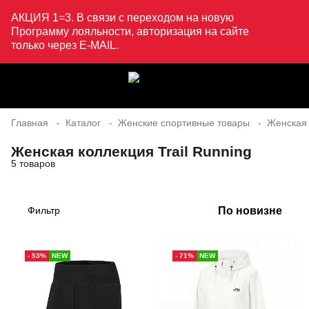
АКЦИЯ 1=3. В связи с переходом на новую
Программу лояльности, авторизация на сайте
только через E-MAIL.
Главная
Каталог
Женские спортивные товары
Женская
Женская коллекция Trail Running
5 товаров
По новизне
Фильтр
- 53%
NEW
- 71%
NEW