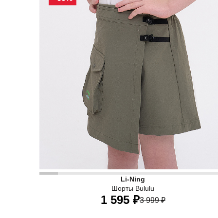
• Детские юбка-шорты Li-Ning— то что нужно д
Li-Ning
Шорты Bululu
1 595 ₽
3 999 ₽