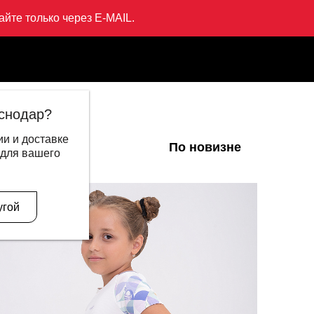
йте только через E-MAIL.
снодар?
и и доставке
По новизне
 для вашего
- 60%
угой