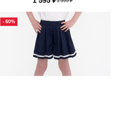
1 595 ₽
3 999 ₽
ящая ткань с функцией охлаждения. Материал быстро впиты
90
100
110
120
130
- 60%
 Детские юбка-шорты Li-Ning— то что нужно для комфорта 
Li-Ning