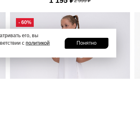
1 195 ₽
2 999 ₽
В технологии AT DRY FREEZE применяется влагоотвод
90
100
110
120
130
- 60%
атривать его, вы
тветствии с
политикой
Понятно
• Пусть ваша маленькая модница сияет!
•
Li-Ning