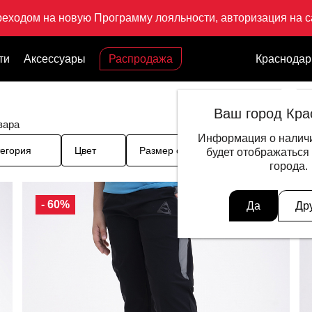
реходом на новую Программу лояльности, авторизация на са
ти
Аксессуары
Распродажа
Краснодар
Ваш город Кра
вара
Информация о наличи
егория
Цвет
Размер одежды
Цена
будет отображаться
города.
- 60%
Да
Др