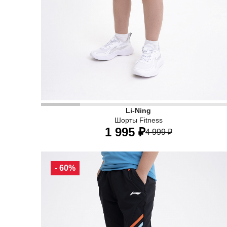
• Детские спортивные шорты из инновационных
Li-Ning
Шорты Fitness
1 995 ₽
ТЕХНОЛОГИИ
4 999 ₽
В технологии AT DRY FREEZE применяется влаг
130
140
150
160
- 60%