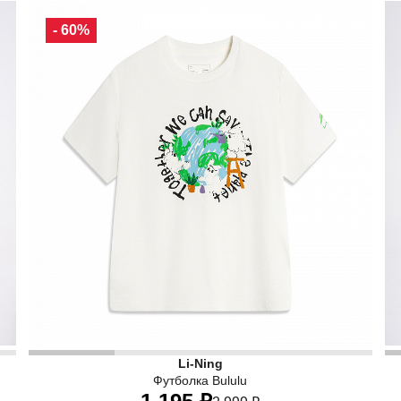
90
100
110
120
130
- 60%
g — идеальный выбор для активных игр и тренировок.
• Стиль и функциональность в одном! Эти трендовые д
•
Li-Ning
Футболка Bululu
ТЕХНОЛОГИИ