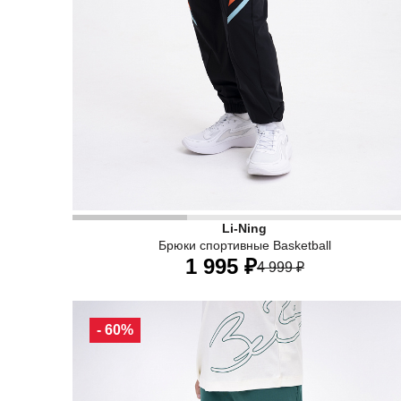
• Детские эластичные и дышащие спортивные бр
Li-Ning
Брюки спортивные Basketball
1 995 ₽
4 999 ₽
130
140
150
160
170
- 60%