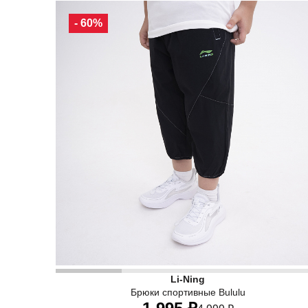
100
110
120
130
- 60%
• Трендовые детские спортивные штаны Li-Nin
Li-Ning
Брюки спортивные Bululu