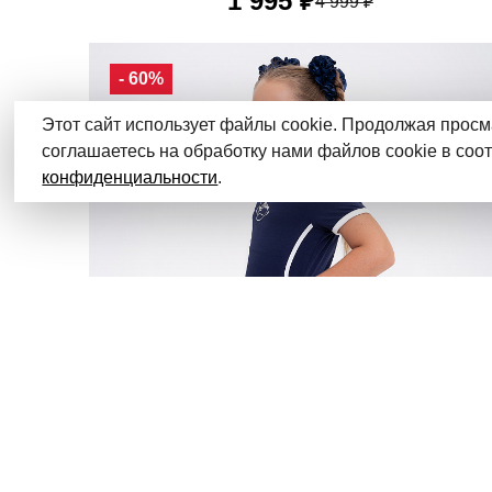
1 995 ₽
4 999 ₽
90
100
110
120
130
- 60%
Этот сайт использует файлы cookie. Продолжая просм
соглашаетесь на обработку нами файлов cookie в соо
конфиденциальности
.
Новинки
Мужчины
• Пусть ваша маленькая модница сияет!
Li-Ning