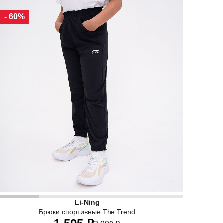
90
100
110
120
130
- 60%
етские футболки из инновационных материалов не только в
 Трендовые детские спортивные штаны Li-Ning — идеальны
Li-Ning
Брюки спортивные The Trend