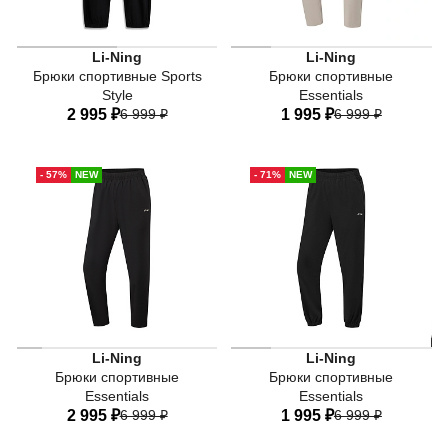
Серые женские спортивные 
Li-Ning
Li-Ning
Брюки спортивные Sports
Брюки спортивные
Style
Essentials
2 995 ₽
6 999 ₽
1 995 ₽
6 999 ₽
40
42
44
46
48
40
42
44
46
48
- 57%
NEW
- 71%
NEW
50
50
52
Женские чёрные спортивные брюки Li-Ning из коллекции
Чёрные женские спортивные 
Li-Ning
Li-Ning
Брюки спортивные
Брюки спортивные
Essentials
Essentials
2 995 ₽
6 999 ₽
1 995 ₽
6 999 ₽