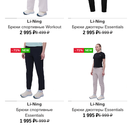
Женские спортивные брюки Li-Ning Workout серого цвет
Li-Ning
Li-Ning
Брюки спортивные Workout
Брюки джоггеры Essentials
2 995 ₽
8 499 ₽
2 995 ₽
6 999 ₽
40
42
44
46
48
40
42
44
46
48
- 71%
NEW
- 71%
NEW
50
52
Черные женские спортивные брюки Li-Ning Essentials —
Женские брюки-джоггеры Li-
Li-Ning
Li-Ning
Брюки спортивные
Брюки джоггеры Essentials
Essentials
1 995 ₽
6 999 ₽
1 995 ₽
6 999 ₽
40
42
44
46
48