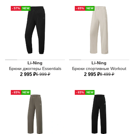
40
42
44
46
48
40
42
44
46
48
- 57%
NEW
- 65%
NEW
50
52
50
52
Женские брюки-джоггеры Li-Ning Essentials чёрного цв
Женские спортивные брюки 
Li-Ning
Li-Ning
Брюки джоггеры Essentials
Брюки спортивные Workout
2 995 ₽
6 999 ₽
2 995 ₽
8 499 ₽
40
42
44
46
48
40
42
44
46
48
- 65%
NEW
- 65%
NEW
50
52
50
52