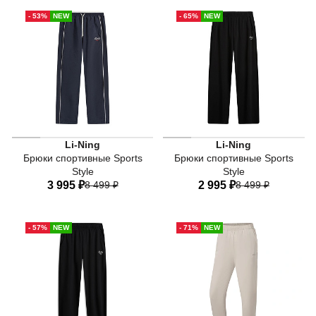
40
42
44
46
48
50
52
- 53%
NEW
- 65%
NEW
50
52
Li-Ning
Li-Ning
Брюки спортивные Sports
Брюки спортивные Sports
Style
Style
3 995 ₽
8 499 ₽
2 995 ₽
8 499 ₽
40
42
44
46
48
40
42
44
46
48
- 57%
NEW
- 71%
NEW
50
50