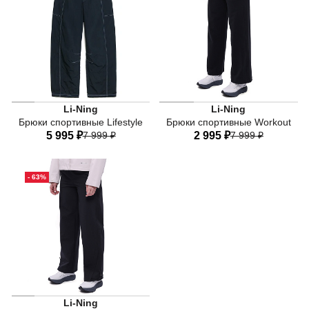
LN BASE DRY - Базовый сл
Li-Ning
Li-Ning
Брюки спортивные Lifestyle
Брюки спортивные Workout
5 995 ₽
7 999 ₽
2 995 ₽
7 999 ₽
40
42
44
46
48
40
42
44
46
48
- 63%
50
50
LN WATER PROOF - Пятиуровневая дышащая водо- и вет
Li-Ning