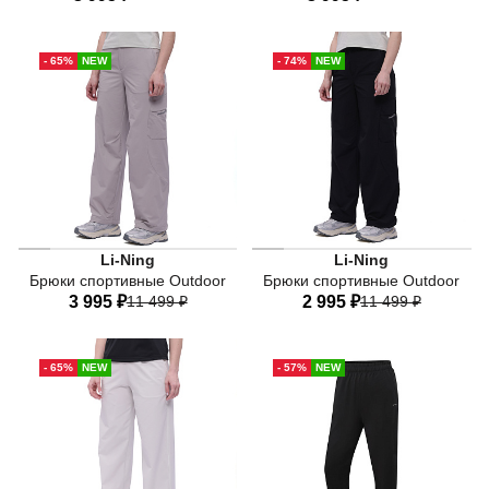
40
42
44
46
48
40
42
44
46
48
- 65%
NEW
- 74%
NEW
50
52
50
Li-Ning
Li-Ning
Брюки спортивные Outdoor
Брюки спортивные Outdoor
3 995 ₽
11 499 ₽
2 995 ₽
11 499 ₽
42
44
46
48
40
42
44
46
48
- 65%
NEW
- 57%
NEW
50