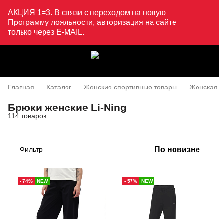
АКЦИЯ 1=3. В связи с переходом на новую
Программу лояльности, авторизация на сайте
только через E-MAIL.
Главная
Каталог
Женские спортивные товары
Женская
Брюки женские Li-Ning
114 товаров
По новизне
Фильтр
- 74%
NEW
- 57%
NEW