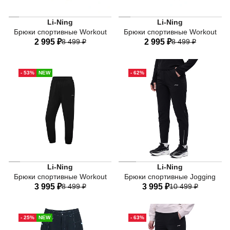
Коричневые женские спортивные брюки Li-Ning из колле
Черные женские спортивные
Li-Ning
Li-Ning
Брюки спортивные Workout
Брюки спортивные Workout
2 995 ₽
8 499 ₽
2 995 ₽
8 499 ₽
40
42
44
46
48
40
42
44
46
48
- 53%
NEW
- 62%
50
52
50
52
Чёрные женские спортивные брюки из коллекции Workout
LN INNER DRY - Ткань с од
Li-Ning
Li-Ning
Брюки спортивные Workout
Брюки спортивные Jogging
3 995 ₽
8 499 ₽
3 995 ₽
10 499 ₽
40
42
44
46
48
40
42
44
46
48
- 25%
NEW
- 63%
50
52
50