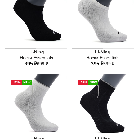
Li-Ning
Li-Ning
Носки Essentials
Носки Essentials
395 ₽
699 ₽
395 ₽
699 ₽
41-44
38-41
35-38
41-44
38-41
35-38
- 53%
NEW
- 53%
NEW