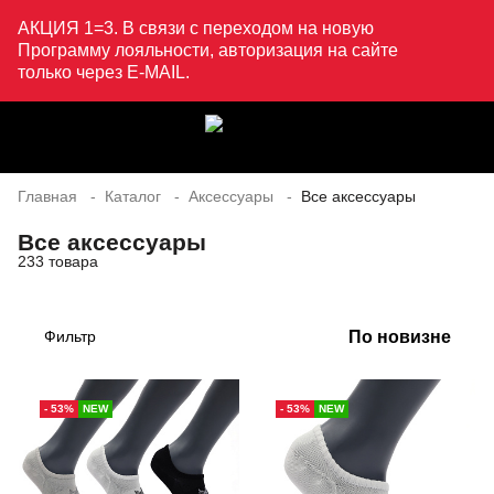
АКЦИЯ 1=3. В связи с переходом на новую
Программу лояльности, авторизация на сайте
только через E-MAIL.
Главная
Каталог
Аксессуары
Все аксессуары
Все аксессуары
233 товара
По новизне
Фильтр
- 53%
NEW
- 53%
NEW