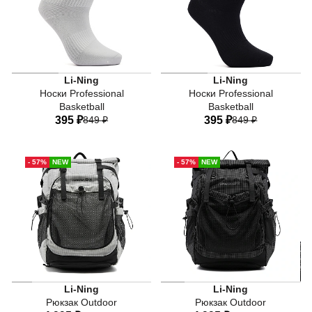
Li-Ning
Li-Ning
Носки Professional
Носки Professional
Basketball
Basketball
395 ₽
849 ₽
395 ₽
849 ₽
41-44
38-41
35-38
41-44
38-41
35-38
- 57%
NEW
- 57%
NEW
Li-Ning
Li-Ning
Рюкзак Outdoor
Рюкзак Outdoor