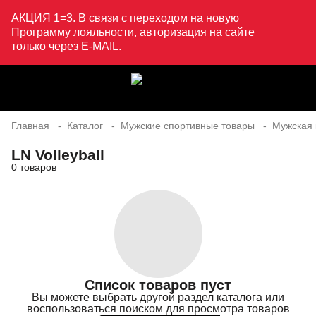
АКЦИЯ 1=3. В связи с переходом на новую
Программу лояльности, авторизация на сайте
только через E-MAIL.
Главная
Каталог
Мужские спортивные товары
Мужская
LN Volleyball
0 товаров
Список товаров пуст
Вы можете выбрать другой раздел каталога или
воспользоваться поиском для просмотра товаров