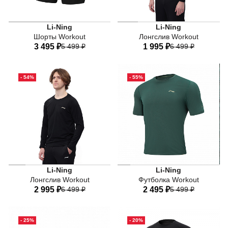
LN BASE DRY - Базовый сло
Li-Ning
Li-Ning
Шорты Workout
Лонгслив Workout
3 495 ₽
5 499 ₽
1 995 ₽
6 499 ₽
44
46
48
50
52
44
46
48
50
52
- 54%
- 55%
54
56
54
56
LN DRY - Технология отвода влаги, быстро удаляющая 
Li-Ning
Li-Ning
Лонгслив Workout
Футболка Workout
2 995 ₽
6 499 ₽
2 495 ₽
5 499 ₽
44
46
48
50
52
44
46
48
50
52
- 25%
- 20%