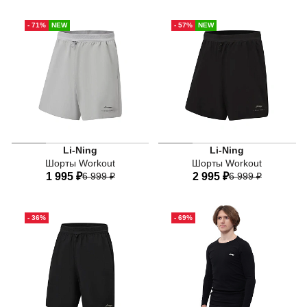
44
46
48
50
52
44
46
48
50
52
- 71%
NEW
- 57%
NEW
54
56
54
Мужские спортивные шорты Li-Ning из коллекции Workou
Мужские спортивные шорты 
Li-Ning
Li-Ning
Шорты Workout
Шорты Workout
1 995 ₽
6 999 ₽
2 995 ₽
6 999 ₽
44
46
48
50
52
44
46
48
50
52
- 36%
- 69%
54
56
54
56