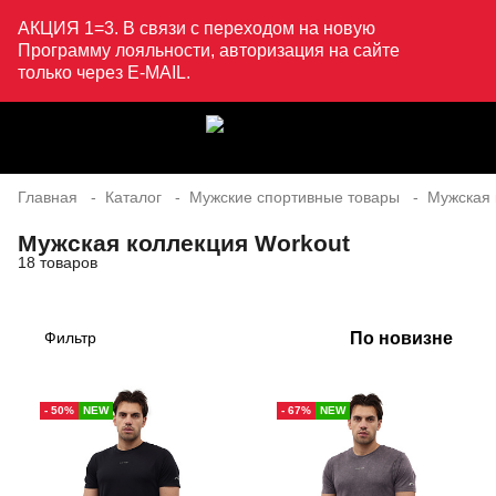
АКЦИЯ 1=3. В связи с переходом на новую
Программу лояльности, авторизация на сайте
только через E-MAIL.
Главная
Каталог
Мужские спортивные товары
Мужская
Мужская коллекция Workout
18 товаров
По новизне
Фильтр
- 50%
NEW
- 67%
NEW