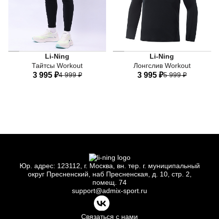
LN FIR WARM - это технология LN WARM с добавленной
LN FIR WARM - это техноло
Li-Ning
Li-Ning
Тайтсы Workout
Лонгслив Workout
3 995 ₽
4 999 ₽
3 995 ₽
5 999 ₽
44
46
48
50
52
44
46
48
50
52
54
56
54
56
Юр.
адрес: 123112, г.
Москва, вн.
тер. г.
муниципальный
округ Пресненский, наб Пресненская, д.
10, стр.
2,
помещ.
74
support@admix-sport.ru
Связаться с нами