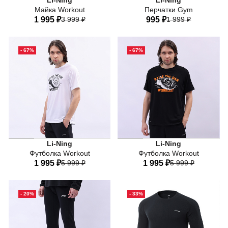
Li-Ning
Li-Ning
Майка Workout
Перчатки Gym
1 995 ₽
3 999 ₽
995 ₽
1 999 ₽
44
46
48
50
52
- 67%
- 67%
54
56
81%Полиэстер+14%Хлопок+5%Эластан
81%Полиэстер+14%Хлопок
Li-Ning
Li-Ning
Футболка Workout
Футболка Workout
1 995 ₽
5 999 ₽
1 995 ₽
5 999 ₽
44
46
48
50
52
44
46
48
50
52
- 20%
- 33%
54
56
54
56