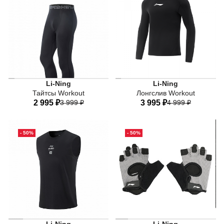
54
56
54
56
Li-Ning
Li-Ning
Тайтсы Workout
Лонгслив Workout
2 995 ₽
3 999 ₽
3 995 ₽
4 999 ₽
44
46
48
50
52
44
46
48
50
52
- 50%
- 50%
54
56
54
56
Полиэстер 100%