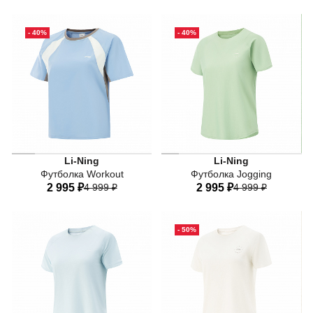
40
42
44
46
48
40
42
44
46
48
- 40%
- 40%
50
Li-Ning
Li-Ning
Футболка Workout
Футболка Jogging
2 995 ₽
4 999 ₽
2 995 ₽
4 999 ₽
40
42
44
46
48
42
44
46
48
50
- 50%