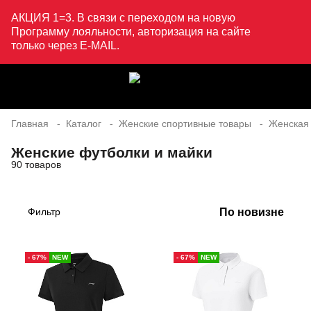
АКЦИЯ 1=3. В связи с переходом на новую
Программу лояльности, авторизация на сайте
только через E-MAIL.
Главная
Каталог
Женские спортивные товары
Женская
Женские футболки и майки
90 товаров
По новизне
Фильтр
- 67%
NEW
- 67%
NEW