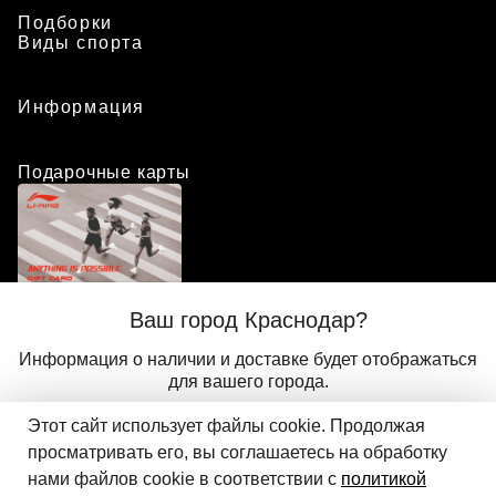
Подборки
Виды спорта
Информация
Подарочные карты
Положение о программе лояльности
Ваш город Краснодар?
Присоединиться
Авторизоваться
Информация о наличии и доставке будет отображаться
для вашего города.
Этот сайт использует файлы cookie. Продолжая
Да
Другой
© 2024 ООО «АДМИКС СПОРТ», официальный дистрибьютор
просматривать его, вы соглашаетесь на обработку
Li-Ning в России
нами файлов cookie в соответствии с
политикой