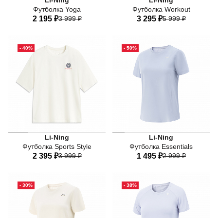
Li-Ning
Li-Ning
Футболка Yoga
Футболка Workout
2 195 ₽
3 999 ₽
3 295 ₽
5 999 ₽
40
42
44
46
42
44
46
48
- 40%
- 50%
Li-Ning
Li-Ning
Футболка Sports Style
Футболка Essentials
2 395 ₽
3 999 ₽
1 495 ₽
2 999 ₽
40
42
44
46
48
40
42
44
46
48
- 30%
- 38%
50
50