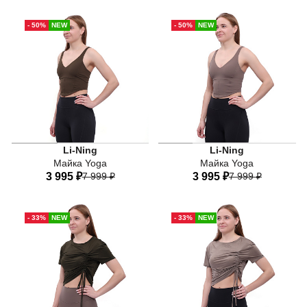
44
46
48
50
52
40
42
44
46
48
- 50%
NEW
- 50%
NEW
54
50
Li-Ning
Li-Ning
Майка Yoga
Майка Yoga
3 995 ₽
7 999 ₽
3 995 ₽
7 999 ₽
40
42
44
46
48
40
42
44
46
48
- 33%
NEW
- 33%
NEW
50
50