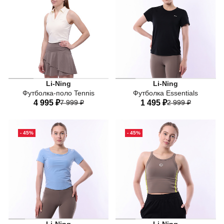
50
50
Li-Ning
Li-Ning
Футболка-поло Tennis
Футболка Essentials
4 995 ₽
7 999 ₽
1 495 ₽
2 999 ₽
40
42
44
46
48
40
42
44
46
48
- 45%
- 45%
50
50