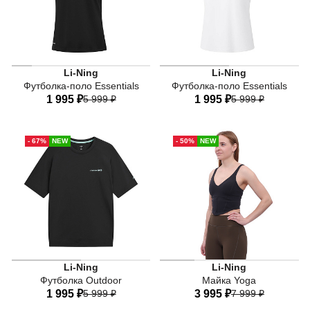
Чёрное женское поло Li-Ning Essentials с коротким рук
Женская футболка-поло Li-N
Li-Ning
Li-Ning
Футболка-поло Essentials
Футболка-поло Essentials
1 995 ₽
5 999 ₽
1 995 ₽
5 999 ₽
40
42
44
46
48
40
42
44
46
48
- 67%
NEW
- 50%
NEW
50
52
50
52
Li-Ning
Li-Ning
Футболка Outdoor
Майка Yoga
1 995 ₽
5 999 ₽
3 995 ₽
7 999 ₽