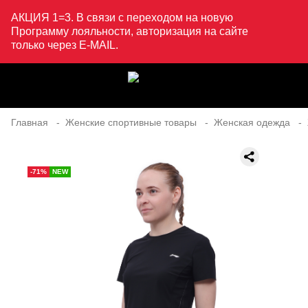
АКЦИЯ 1=3. В связи с переходом на новую
Программу лояльности, авторизация на сайте
только через E-MAIL.
Главная
Женские спортивные товары
Женская одежда
-71%
NEW