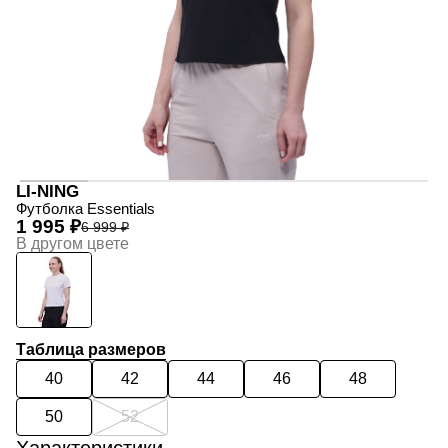
LI-NING
Футболка Essentials
1 995 ₽
6 999 ₽
В другом цвете
Таблица размеров
40
42
44
46
48
50
52