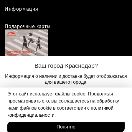
Информация
Подарочные карты
Положение о программе лояльности
Ваш город Краснодар?
Присоединиться
Авторизоваться
Информация о наличии и доставке будет отображаться
для вашего города.
Этот сайт использует файлы cookie. Продолжая
Да
Другой
© 2024 ООО «АДМИКС СПОРТ», официальный дистрибьютор
просматривать его, вы соглашаетесь на обработку
Добавить в корзину
Li-Ning в России
нами файлов cookie в соответствии с
политикой
конфиденциальности
.
Понятно
Главная
Каталог
Корзина
Избранное
Вход