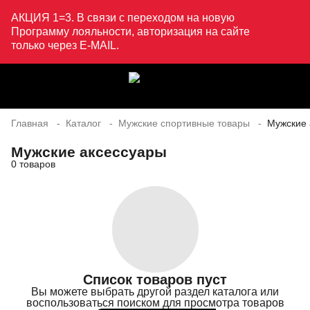
АКЦИЯ 1=3. В связи с переходом на новую
Программу лояльности, авторизация на сайте
только через E-MAIL.
Главная
Каталог
Мужские спортивные товары
Мужские 
Мужские аксессуары
0 товаров
Список товаров пуст
Вы можете выбрать другой раздел каталога или
воспользоваться поиском для просмотра товаров