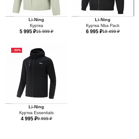
Li-Ning
Li-Ning
Куртка
Куртка Nba Pack
5 995 ₽
15 999 ₽
6 995 ₽
18 499 ₽
44
46
48
50
52
44
46
48
50
52
- 50%
54
56
54
56
Li-Ning
Куртка Essentials
4 995 ₽
9 999 ₽
46
48
50
52