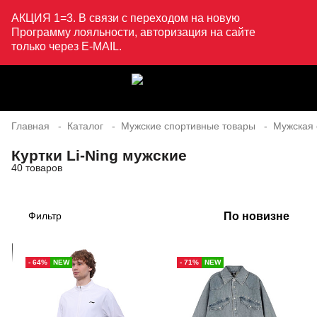
АКЦИЯ 1=3. В связи с переходом на новую
Программу лояльности, авторизация на сайте
только через E-MAIL.
Главная
Каталог
Мужские спортивные товары
Мужская
Куртки Li-Ning мужские
40 товаров
По новизне
Фильтр
- 64%
NEW
- 71%
NEW