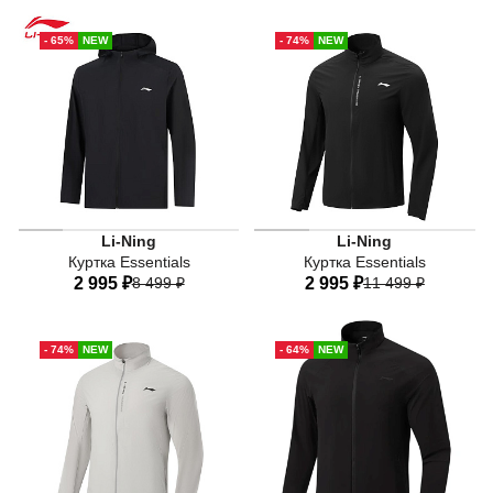
44
46
48
50
52
44
46
48
50
52
- 65%
NEW
- 74%
NEW
Мужская куртка с капюшоном Li-Ning из коллекции Essen
Мужская спортивная куртка 
Li-Ning
Li-Ning
Куртка Essentials
Куртка Essentials
2 995 ₽
8 499 ₽
2 995 ₽
11 499 ₽
44
46
48
50
52
44
46
48
50
52
- 74%
NEW
- 64%
NEW
54
56
54
56