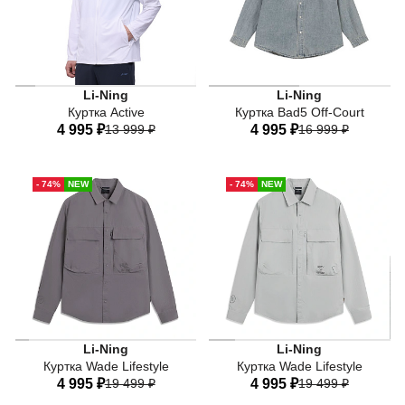
Мужская спортивная куртка Li-Ning из коллекции Activ
Li-Ning
Li-Ning
Куртка Active
Куртка Bad5 Off-Court
4 995 ₽
13 999 ₽
4 995 ₽
16 999 ₽
44
46
48
50
52
44
46
48
50
52
- 74%
NEW
- 74%
NEW
54
56
Li-Ning
Li-Ning
Куртка Wade Lifestyle
Куртка Wade Lifestyle
4 995 ₽
19 499 ₽
4 995 ₽
19 499 ₽