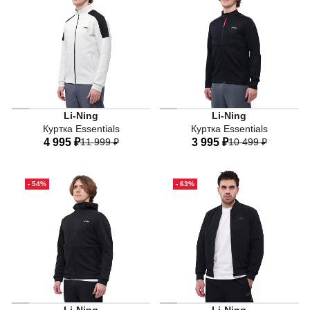
54
56
54
56
Li-Ning
Li-Ning
Куртка Essentials
Куртка Essentials
4 995 ₽
11 999 ₽
3 995 ₽
10 499 ₽
44
46
48
50
52
44
46
48
50
52
- 54%
- 63%
54
56
54
56
LN WATER PROOF - Пятиуро