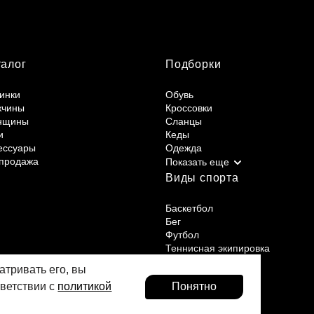
талог
Подборки
инки
Обувь
жчины
Кроссовки
нщины
Сланцы
и
Кеды
ессуары
Одежда
продажа
Виды спорта
Баскетбол
Бег
Футбол
Теннисная экипировка
Фитнес и йога
атривать его, вы
тветствии с
политикой
Понятно