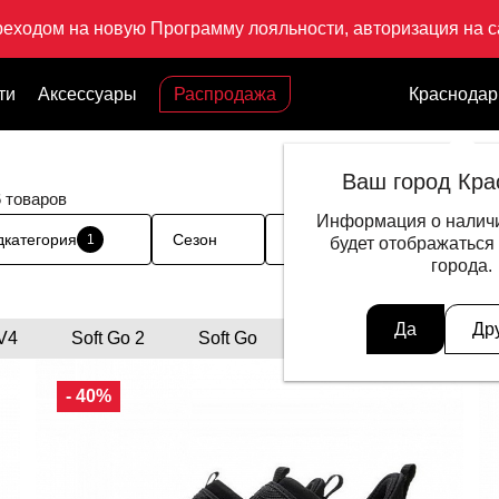
реходом на новую Программу лояльности, авторизация на са
ти
Аксессуары
Распродажа
Краснодар
Ваш город Кра
6 товаров
Информация о наличи
дкатегория
Сезон
Цвет
Размер одежд
1
будет отображаться
города.
Да
Др
 V4
Soft Go 2
Soft Go
- 40%