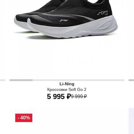
ктивного образа жизни, обеспечивая максимальную легкость
Повседневные кроссовки Li-Ning созданы для активно
П
Li-Ning
ля города, так и для отдыха на природе.
Их продуманный дизайн идеально подходит как для гор
Кроссовки Soft Go 2
И
5 995 ₽
9 999 ₽
34 RU
34,5 RU
35 RU
36 RU
37 RU
- 40%
37,5 RU
38,5 RU
40 RU