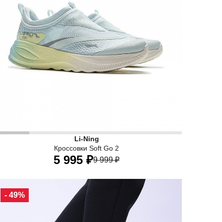
 и удобство.
го образа жизни, обеспечивая максимальную легкость и удо
овседневные кроссовки Li-Ning созданы для активного обр
Li-Ning
ода, так и для отдыха на природе.
х продуманный дизайн идеально подходит как для города, т
Кроссовки Soft Go 2
5 995 ₽
9 999 ₽
34 RU
34,5 RU
35 RU
36 RU
37 RU
- 49%
37,5 RU
38,5 RU
40 RU