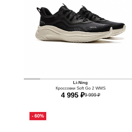
Повседневные кроссовки Li-Ning созданы для а
Li-Ning
Их продуманный дизайн идеально подходит как д
Кроссовки Soft Go 2 WMS
4 995 ₽
9 999 ₽
34 RU
34,5 RU
35 RU
36 RU
37 RU
- 60%
37,5 RU
38,5 RU
40 RU