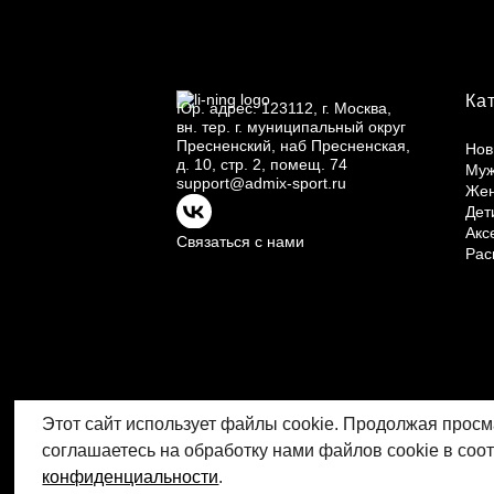
Ка
Юр.
адрес: 123112, г.
Москва,
вн.
тер. г.
муниципальный округ
Пресненский, наб Пресненская,
Нов
д.
10, стр.
2, помещ.
74
Му
support@admix-sport.ru
Же
Дет
Акс
Связаться с нами
Рас
Этот сайт использует файлы cookie. Продолжая просм
соглашаетесь на обработку нами файлов cookie в соо
Подарочные карты
конфиденциальности
.