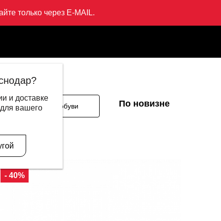
йте только через E-MAIL.
снодар?
и и доставке
По новизне
ы
Размер обуви
 для вашего
угой
- 40%