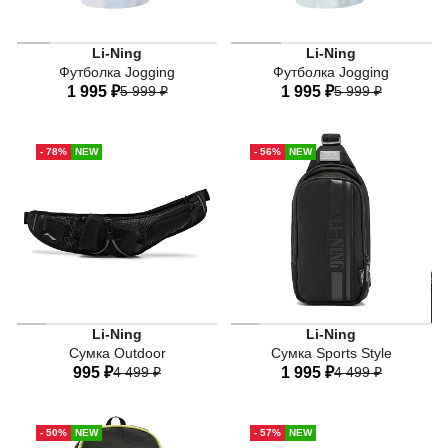
Li-Ning
Li-Ning
Футболка Jogging
Футболка Jogging
1 995 ₽
5 999 ₽
1 995 ₽
5 999 ₽
40
42
44
46
48
40
42
44
46
48
- 78%
NEW
- 56%
NEW
50
50
Li-Ning
Li-Ning
Сумка Outdoor
Сумка Sports Style
995 ₽
4 499 ₽
1 995 ₽
4 499 ₽
One-size
One-size
- 50%
NEW
- 57%
NEW