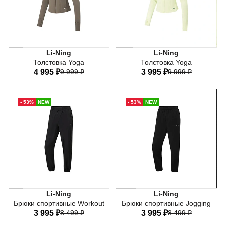
Li-Ning
Li-Ning
Толстовка Yoga
Толстовка Yoga
4 995 ₽
9 999 ₽
3 995 ₽
9 999 ₽
40
42
44
46
48
40
42
44
46
48
- 53%
NEW
- 53%
NEW
50
52
50
52
Li-Ning
Li-Ning
Брюки спортивные Workout
Брюки спортивные Jogging
3 995 ₽
8 499 ₽
3 995 ₽
8 499 ₽