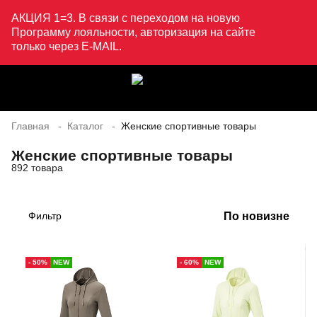
АКЦИЯ 1=3. В связи с переходом на новую
Программу лояльности, авторизация на сайте
только через E-MAIL.
Главная
Каталог
Женские спортивные товары
Женские спортивные товары
892 товара
По новизне
Фильтр
- 50%
NEW
- 60%
NEW