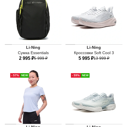
Li-Ning
Li-Ning
Сумка Essentials
Кроссовки Soft Cool 3
2 995 ₽
5 999 ₽
5 995 ₽
13 999 ₽
One-size
34 RU
34,5 RU
35 RU
- 57%
NEW
- 59%
NEW
36 RU
37 RU
37,5 RU
38,5 RU
40 RU
Женские беговые кроссовки