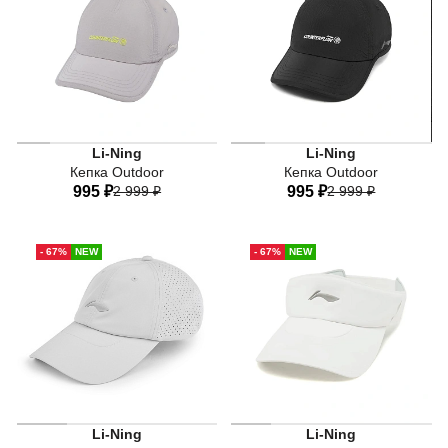
38,5 RU
40 RU
38,5 RU
40 RU
Li-Ning
Li-Ning
Кепка Outdoor
Кепка Outdoor
995 ₽
2 999 ₽
995 ₽
2 999 ₽
One-size
One-size
- 67%
NEW
- 67%
NEW
Li-Ning
Li-Ning