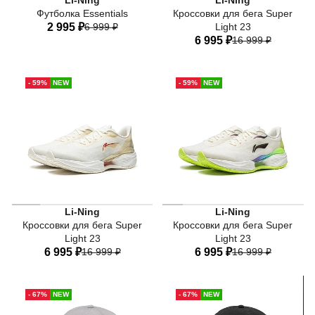
Li-Ning
Li-Ning
Футболка Essentials
Кроссовки для бега Super
2 995 ₽
6 999 ₽
Light 23
6 995 ₽
16 999 ₽
40
42
44
46
48
34 RU
34,5 RU
35 RU
50
52
- 59%
NEW
- 59%
NEW
36 RU
37 RU
37,5 RU
38,5 RU
40 RU
Женские беговые кроссовки Li-Ning — модель для пробе
Женские беговые кроссовки
Li-Ning
Li-Ning
Кроссовки для бега Super
Кроссовки для бега Super
Light 23
Light 23
6 995 ₽
16 999 ₽
6 995 ₽
16 999 ₽
34 RU
34,5 RU
35 RU
34 RU
34,5 RU
35 RU
- 67%
NEW
- 67%
NEW
36 RU
37 RU
37,5 RU
36 RU
37 RU
37,5 RU