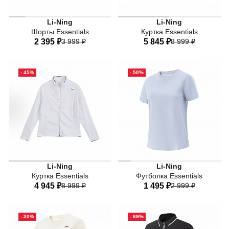
Li-Ning
Li-Ning
Шорты Essentials
Куртка Essentials
2 395 ₽
3 999 ₽
5 845 ₽
8 999 ₽
40
42
44
46
48
40
42
44
46
48
- 45%
- 50%
50
50
Li-Ning
Li-Ning
Куртка Essentials
Футболка Essentials
4 945 ₽
8 999 ₽
1 495 ₽
2 999 ₽
40
42
44
46
48
40
42
44
46
48
- 30%
- 69%
50
50