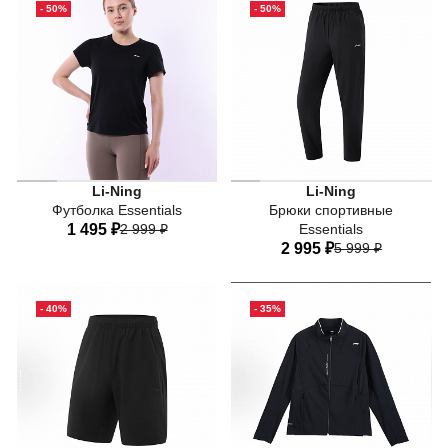
- 50%
- 50%
50
50
Li-Ning
Li-Ning
Футболка Essentials
Брюки спортивные
1 495 ₽
2 999 ₽
Essentials
2 995 ₽
5 999 ₽
40
42
44
46
48
40
42
44
46
48
50
- 40%
- 35%
50