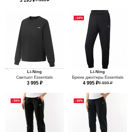
3 195 ₽
40
42
44
46
48
40
42
44
46
48
50
- 44%
50
Li-Ning
Li-Ning
Свитшот Essentials
Брюки джоггеры Essentials
3 995 ₽
4 995 ₽
8 999 ₽
40
42
44
46
48
40
42
44
46
48
- 35%
- 40%
50
50