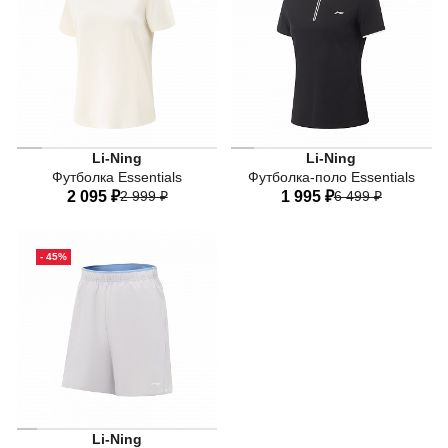
Li-Ning
Li-Ning
Футболка Essentials
Футболка-поло Essentials
2 095 ₽
2 999 ₽
1 995 ₽
6 499 ₽
40
42
44
46
48
40
42
44
46
48
- 45%
50
50
Li-Ning