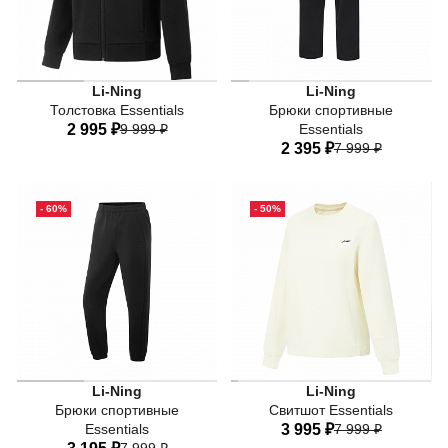
70% полиэстер + 24% хлопок + 6% вискоза
70% полиэстер + 24% хлопо
Li-Ning
Li-Ning
Толстовка Essentials
Брюки спортивные
2 995 ₽
9 999 ₽
Essentials
2 395 ₽
7 999 ₽
40
42
44
46
48
40
42
44
46
48
50
- 60%
- 50%
50
50% полиэстер + 35% хлопок + 10% вискоза + 5% эласта
Li-Ning
Li-Ning
Брюки спортивные
Свитшот Essentials
Essentials
3 995 ₽
7 999 ₽
7 999 ₽