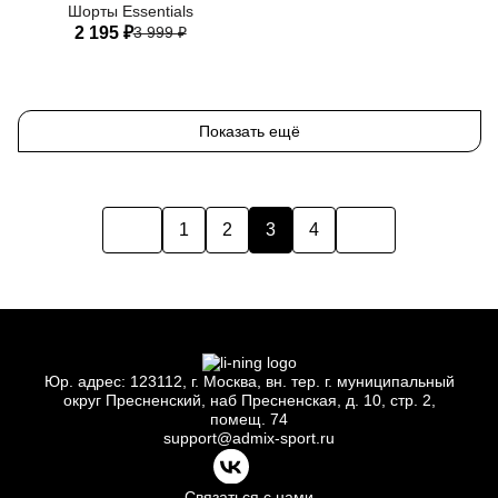
Шорты Essentials
2 195 ₽
3 999 ₽
40
42
44
46
48
50
Показать ещё
1
2
3
4
Юр.
адрес: 123112, г.
Москва, вн.
тер. г.
муниципальный
округ Пресненский, наб Пресненская, д.
10, стр.
2,
помещ.
74
support@admix-sport.ru
Связаться с нами