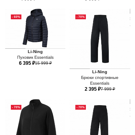
40
42
44
46
48
40
42
44
46
48
- 60%
- 70%
50
50
100% полиамид
Li-Ning
Пуховик Essentials
6 395 ₽
15 999 ₽
Верх: 90% полиэстер + 10%
Li-Ning
Брюки спортивные
40
42
44
46
48
Essentials
50
2 395 ₽
7 999 ₽
40
42
44
46
48
- 70%
- 70%
50