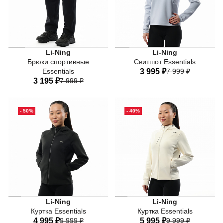
50% полиэстер + 35% хлопок + 10% вискоза + 5% эласта
Li-Ning
Li-Ning
Брюки спортивные
Свитшот Essentials
Essentials
3 995 ₽
7 999 ₽
3 195 ₽
7 999 ₽
40
42
44
46
48
40
42
44
46
48
50
- 50%
- 40%
50
Li-Ning
Li-Ning
Куртка Essentials
Куртка Essentials
4 995 ₽
9 999 ₽
5 995 ₽
9 999 ₽