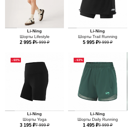
Li-Ning
Li-Ning
Шорты Lifestyle
Шорты Trail Running
2 995 ₽
5 999 ₽
5 995 ₽
9 999 ₽
40
42
44
46
48
40
42
44
46
48
- 60%
- 63%
50
50
52
Шорты, которые работают на вас: влаговодоотводящие 
Будьте на пике спортивного
Li-Ning
Li-Ning
Шорты Yoga
Шорты Daily Running
3 195 ₽
7 999 ₽
1 495 ₽
3 999 ₽
ТЕХНОЛОГИИ
ТЕХНОЛОГИИ
AT HYDRATE. Благодаря активным натуральным компонен
Ткань с технологией AT DR