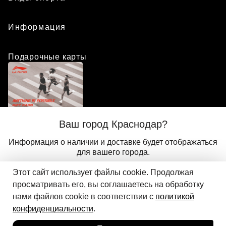
Информация
Подарочные карты
Положение о программе лояльности
Ваш город Краснодар?
Присоединиться
Авторизоваться
Информация о наличии и доставке будет отображаться
для вашего города.
Этот сайт использует файлы cookie. Продолжая
Да
Другой
© 2024 ООО «АДМИКС СПОРТ», официальный дистрибьютор
просматривать его, вы соглашаетесь на обработку
Li-Ning в России
нами файлов cookie в соответствии с
политикой
конфиденциальности
.