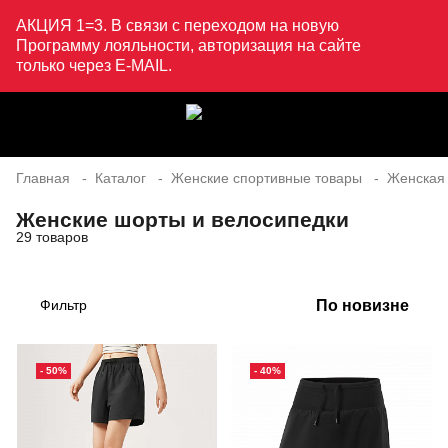
АКЦИЯ 1=3. В связи с переходом на новую
Программу лояльности, авторизация на сайте
только через E-MAIL.
Главная
Каталог
Женские спортивные товары
Женская
Женские шорты и велосипедки
29 товаров
По новизне
Фильтр
- 50%
- 40%