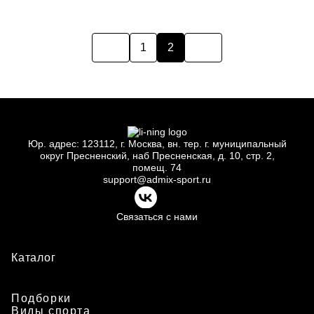
40
42
44
46
48
40
42
44
46
48
Технология FLEX SHELL — это инновационное решение д
50
52
1
2
Юр.
адрес: 123112, г.
Москва, вн.
тер. г.
муниципальный
округ Пресненский, наб Пресненская, д.
10, стр.
2,
помещ.
74
support@admix-sport.ru
Связаться с нами
Каталог
Подборки
Виды спорта