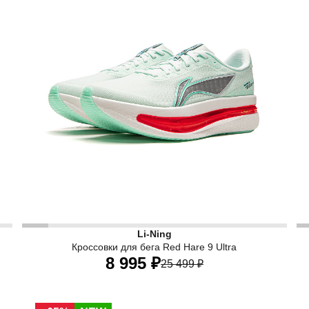
Женские беговые кроссовки Li-Ning Red Hare 9 Ultra
Ж
Li-Ning
Кроссовки для бега Red Hare 9 Ultra
8 995 ₽
25 499 ₽
34 RU
34,5 RU
35 RU
36 RU
37 RU