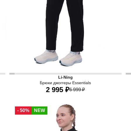
ого цвета подходят для тренировок в зале, кардио и фитн
Ч
Li-Ning
Брюки джоггеры Essentials
2 995 ₽
6 999 ₽
40
42
44
46
48
50
52
- 50%
NEW