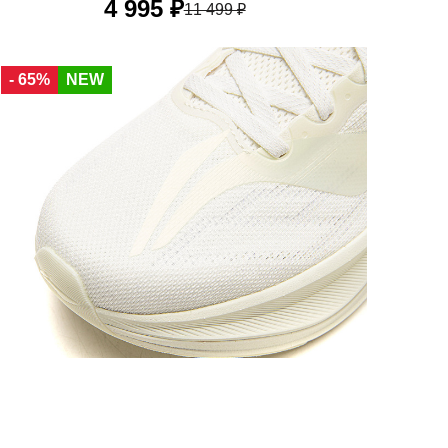
4 995 ₽
11 499 ₽
34 RU
34,5 RU
35 RU
36 RU
37 RU
- 65%
NEW
37,5 RU
38,5 RU
40 RU