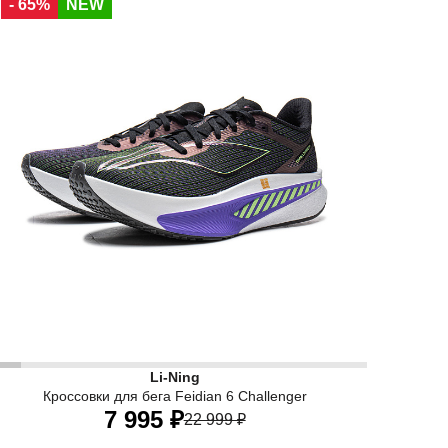
- 65%
NEW
37,5 RU
38,5 RU
40 RU
унтовым и лесным дорогам. Эластичный верх обуви плотно 
вая пластина для поддержки и передачи энергии с минима
ARBON-FIBER PLATE - Лёгкая высокожёсткая карбоновая пл
Li-Ning
Кроссовки для бега Feidian 6 Challenger
7 995 ₽
22 999 ₽