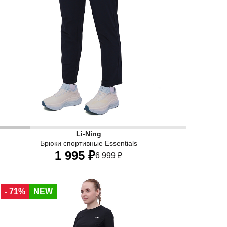
еса. Технология LN SWEAT PROOF использует специальную ст
ерные женские спортивные брюки Li-Ning Essentials — для
Li-Ning
Брюки спортивные Essentials
1 995 ₽
6 999 ₽
40
42
44
46
48
50
52
- 71%
NEW