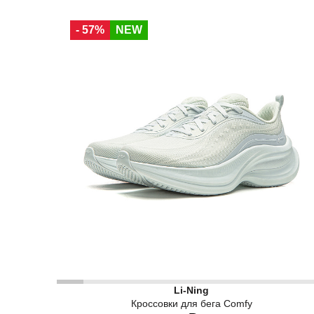
34 RU
34,5 RU
35 RU
36 RU
37 RU
- 57%
NEW
37,5 RU
38,5 RU
40 RU
Женские беговые кроссовки Li-Ning — модель д
Li-Ning
Кроссовки для бега Comfy