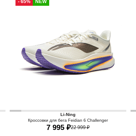
- 65%
NEW
37,5 RU
38,5 RU
40 RU
 серого цвета — для бега по пересечённой местности, гр
CARBON-FIBER PLATE - Лёгкая высокожёсткая карбоно
C
Li-Ning
Кроссовки для бега Feidian 6 Challenger
7 995 ₽
22 999 ₽