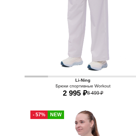
Женские спортивные брюки Li-Ning Workout сер
Li-Ning
Брюки спортивные Workout
2 995 ₽
8 499 ₽
40
42
44
46
48
- 57%
NEW