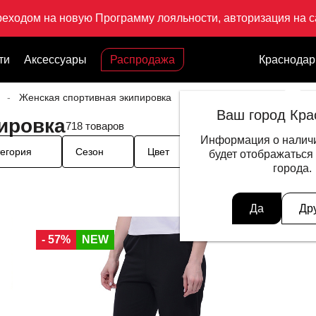
реходом на новую Программу лояльности, авторизация на са
ти
Аксессуары
Распродажа
Краснодар
Женская спортивная экипировка
Ваш город Кра
ировка
718 товаров
Информация о наличи
егория
Сезон
Цвет
Размер одежды
будет отображаться
города.
Да
Др
- 57%
NEW