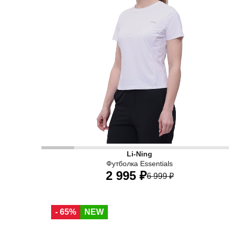
Li-Ning
Футболка Essentials
2 995 ₽
6 999 ₽
40
42
44
46
48
50
52
- 65%
NEW