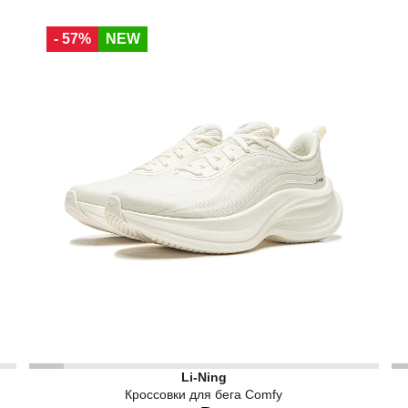
34 RU
34,5 RU
35 RU
36 RU
37 RU
- 57%
NEW
37,5 RU
38,5 RU
40 RU
ля пробежек на асфальте, в парке и на беговой дорожке. В
Женские беговые кроссовки Li-Ning Comfy белого цве
Li-Ning
Кроссовки для бега Comfy