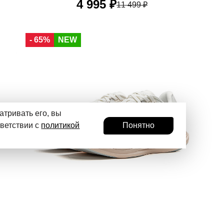
4 995 ₽
11 499 ₽
34 RU
34,5 RU
35 RU
36 RU
37 RU
- 65%
NEW
37,5 RU
38,5 RU
40 RU
атривать его, вы
тветствии с
политикой
Понятно