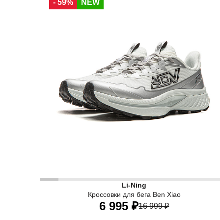
- 59%
NEW
37,5 RU
38,5 RU
40 RU
Женские трейловые кроссовки Li-Ning Ben Xiao
Li-Ning
Кроссовки для бега Ben Xiao
6 995 ₽
16 999 ₽