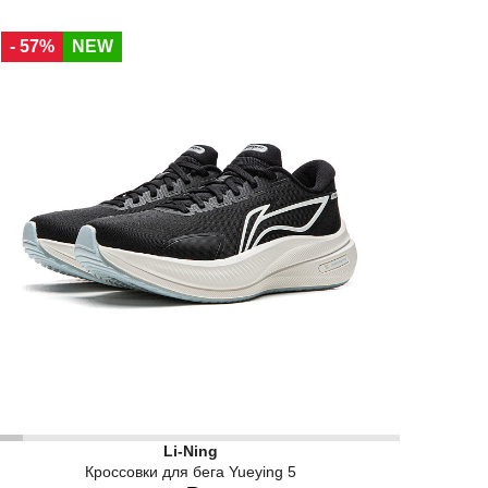
34 RU
34,5 RU
35 RU
36 RU
37 RU
- 57%
NEW
37,5 RU
38,5 RU
40 RU
ерх из современных материалов плотно облегает стопу, не
та рассчитаны на ежедневные тренировки. Верхняя часть о
Li-Ning
Кроссовки для бега Yueying 5