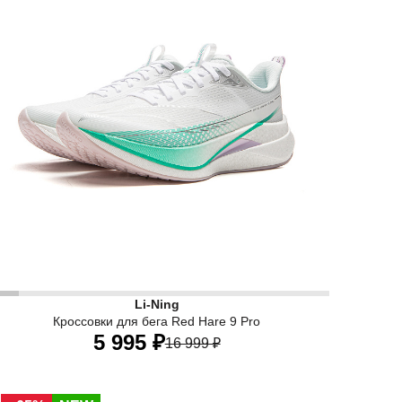
 синего цвета рассчитаны на скоростной бег и длинные ди
енские беговые кроссовки Li-Ning Red Hare 9 Pro белого
Li-Ning
Кроссовки для бега Red Hare 9 Pro
5 995 ₽
16 999 ₽
34 RU
34,5 RU
35 RU
36 RU
37 RU