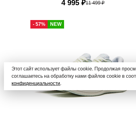
4 995 ₽
11 499 ₽
34 RU
34,5 RU
35 RU
36 RU
37 RU
- 57%
NEW
37,5 RU
38,5 RU
40 RU
Этот сайт использует файлы cookie. Продолжая просм
соглашаетесь на обработку нами файлов cookie в соо
конфиденциальности
.
Новинки