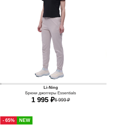
вета подходит для занятий теннисом, тренировок на воздух
енские брюки-джоггеры Li-Ning Essentials серого цвета со
Li-Ning
Брюки джоггеры Essentials
1 995 ₽
6 999 ₽
40
42
44
46
48
50
52
- 65%
NEW