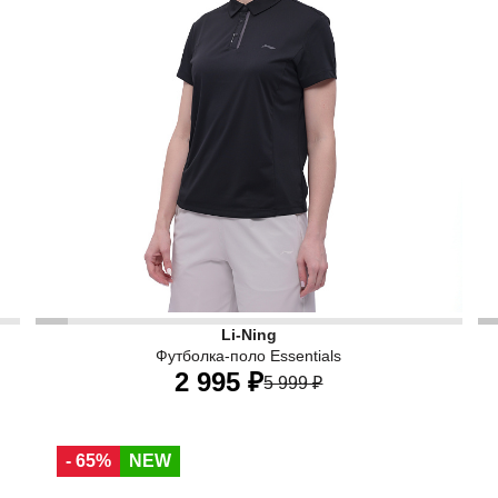
Женская футболка-поло Li-Ning Essentials черного ц
Ж
Li-Ning
Футболка-поло Essentials
2 995 ₽
5 999 ₽
40
42
44
46
48
50
52
- 65%
NEW