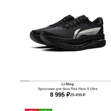
Li-Ning
Кроссовки для бега Red Hare 9 Ultra
8 995 ₽
25 499 ₽
34 RU
34,5 RU
35 RU
36 RU
37 RU