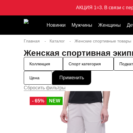
АКЦИЯ 1=3. В связи с пе
Новинки
Мужчины
Женщины
Де
Главная
Каталог
Женские спортивные товары
Женская спортивная экип
Коллекция
Спорт категория
Подкат
Цена
- 65%
NEW