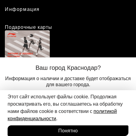
Информация
Подарочные карты
Положение о программе лояльности
Ваш город Краснодар?
Присоединиться
Авторизоваться
Информация о наличии и доставке будет отображаться
для вашего города.
Этот сайт использует файлы cookie. Продолжая
Да
Другой
© 2024 ООО «АДМИКС СПОРТ», официальный дистрибьютор
просматривать его, вы соглашаетесь на обработку
Добавить в корзину
Li-Ning в России
нами файлов cookie в соответствии с
политикой
конфиденциальности
.
Понятно
Главная
Каталог
Корзина
Избранное
Вход