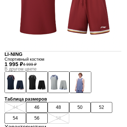
LI-NING
Спортивный костюм
1 995 ₽
4 999 ₽
В другом цвете
Таблица размеров
44
46
48
50
52
54
56
58