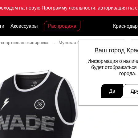
реходом на новую Программу лояльности, авторизация на са
ти
Аксессуары
Распродажа
Краснодар
 спортивная экипировка
Мужская баскетбольная экипировка
Ваш город Кра
Информация о наличи
будет отображаться
города.
Да
Др