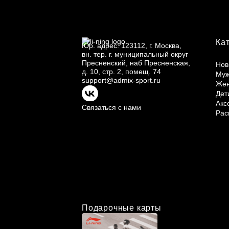
Ка
Юр.
адрес: 123112, г.
Москва,
вн.
тер. г.
муниципальный округ
Пресненский, наб Пресненская,
Нов
д.
10, стр.
2, помещ.
74
Му
support@admix-sport.ru
Же
Дет
Акс
Связаться с нами
Рас
Подарочные карты