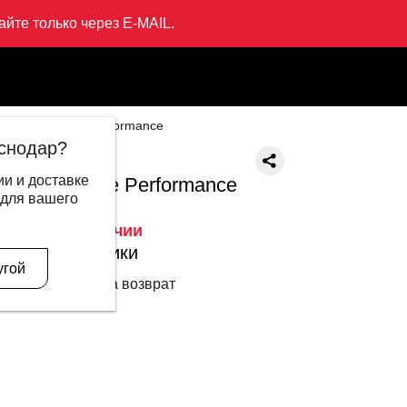
йте только через E-MAIL.
Майка Wade Performance
снодар?
LI-NING
и и доставке
Майка Wade Performance
 для вашего
6 999 ₽
Нет в наличии
Характеристики
угой
14 дней на возврат