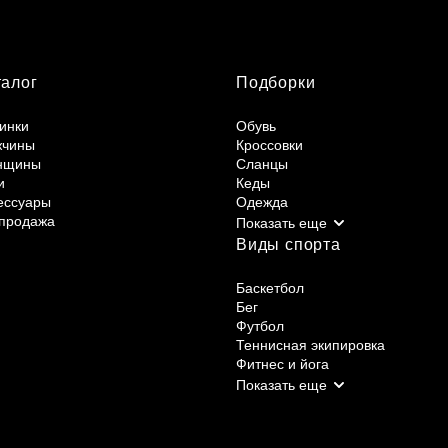
талог
Подборки
инки
Обувь
жчины
Кроссовки
нщины
Сланцы
и
Кеды
ессуары
Одежда
продажа
Виды спорта
Баскетбол
Бег
Футбол
Теннисная экипировка
Фитнес и йога