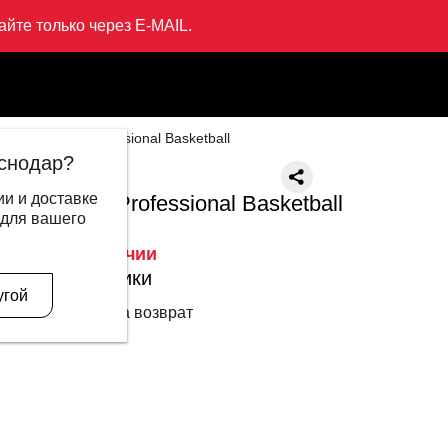
йте только через E-MAIL.
Кроссовки Professional Basketball
снодар?
LI-NING
и и доставке
Кроссовки Professional Basketball
 для вашего
12 999 ₽
Нет в наличии
Характеристики
угой
14 дней на возврат