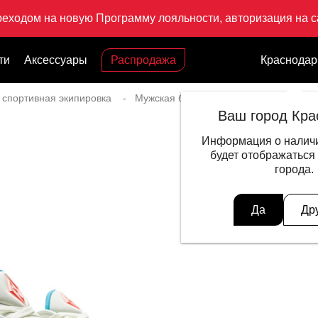
реходом на новую Программу лояльности, авторизация на са
ти
Аксессуары
Распродажа
Краснодар
 спортивная экипировка
Мужская баскетбольная экипировка
Ваш город Кра
Информация о наличи
будет отображаться
города.
Да
Др