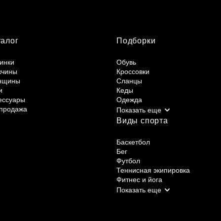
талог
Подборки
инки
Обувь
жчины
Кроссовки
нщины
Сланцы
и
Кеды
ессуары
Одежда
продажа
Виды спорта
Баскетбол
Бег
Футбол
Теннисная экипировка
Фитнес и йога