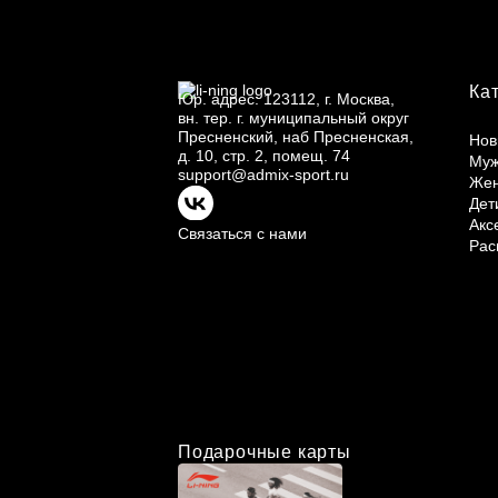
Ка
Юр.
адрес: 123112, г.
Москва,
вн.
тер. г.
муниципальный округ
Пресненский, наб Пресненская,
Нов
д.
10, стр.
2, помещ.
74
Му
support@admix-sport.ru
Же
Дет
Акс
Связаться с нами
Рас
Подарочные карты