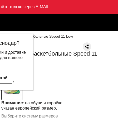
йте только через E-MAIL.
Кроссовки баскетбольные Speed 11 Low
снодар?
LI-NING
и и доставке
Кроссовки баскетбольные Speed 11
 для вашего
Low
20 999 ₽
12 995 ₽
В другом цвете
угой
Внимание
: на обуви и коробке
указан европейский размер.
Выберите систему размеров