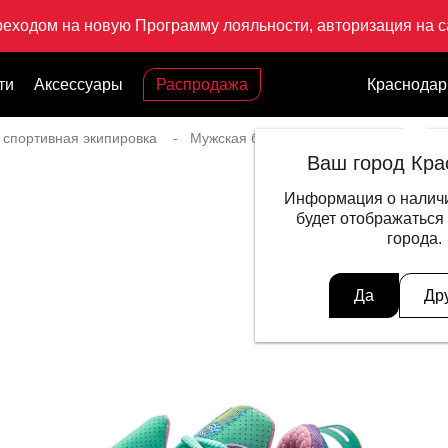
реходом на новую Программу лояльности, авторизация на са
ти
Аксессуары
Распродажа
Краснодар
 спортивная экипировка
Мужская баскетбольная экипировка
Ваш город Кра
Информация о наличи
будет отображаться
города.
Да
Др