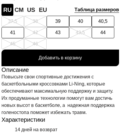
RU
СМ
US
EU
Таблица размеров
37,5
38
39
40
40,5
41
42
43
43,5
44
45
46
Добавить в корзину
Описание
Повысьте свои спортивные достижения с
баскетбольными кроссовками Li-Ning, которые
обеспечивают максимальную поддержку и защиту.
Их продуманные технологии помогут вам достичь
новых высот в баскетболе, а надежная поддержка
голеностопа поможет избежать травм.
Характеристики
14 дней на возврат