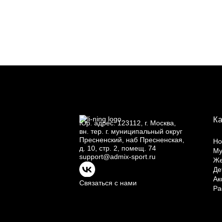
К
Юр.
адрес: 123112, г.
Москва,
вн.
тер. г.
муниципальный округ
Пресненский, наб Пресненская,
Но
д.
10, стр.
2, помещ.
74
Му
support@admix-sport.ru
Ж
Де
Ак
Связаться с нами
Ра