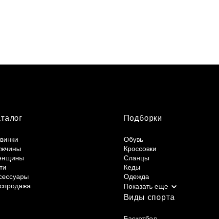
аталог
Подборки
винки
Обувь
жчины
Кроссовки
енщины
Сланцы
ти
Кеды
сессуары
Одежда
спродажа
Виды спорта
Баскетбол