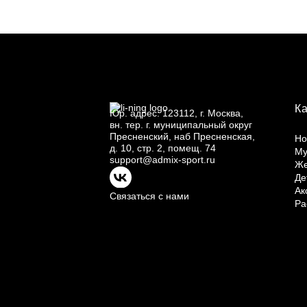
К
Юр.
адрес: 123112, г.
Москва,
вн.
тер. г.
муниципальный округ
Пресненский, наб Пресненская,
Но
д.
10, стр.
2, помещ.
74
Му
support@admix-sport.ru
Ж
Де
Ак
Связаться с нами
Ра