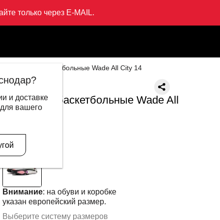
йте только через E-MAIL.
Кроссовки баскетбольные Wade All City 14
снодар?
LI-NING
и и доставке
Кроссовки баскетбольные Wade All
 для вашего
City 14
23 499 ₽
14 495 ₽
В другом цвете
угой
Внимание
: на обуви и коробке
указан европейский размер.
Выберите систему размеров