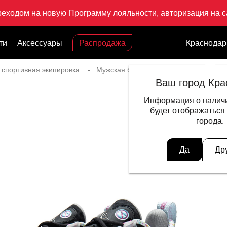
реходом на новую Программу лояльности, авторизация на са
ти
Аксессуары
Распродажа
Краснодар
 спортивная экипировка
Мужская баскетбольная экипировка
Ваш город Кра
Информация о наличи
будет отображаться
города.
Да
Др