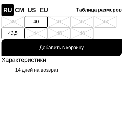
RU
СМ
US
EU
Таблица размеров
39
40
41
42
43
43,5
44
45
46
Добавить в корзину
Характеристики
14 дней на возврат