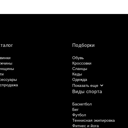
аталог
Подборки
винки
Обувь
жчины
Кроссовки
енщины
Сланцы
ти
Кеды
сессуары
Одежда
спродажа
Виды спорта
Баскетбол
Бег
Футбол
Теннисная экипировка
Фитнес и йога