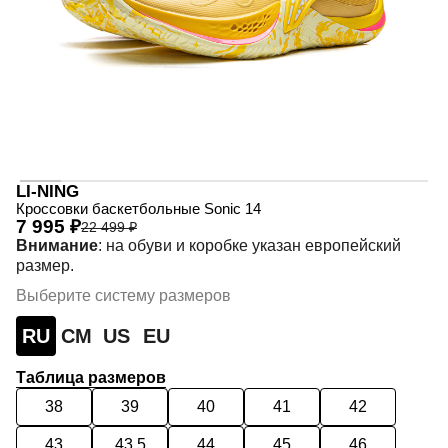
LI-NING
Кроссовки баскетбольные Sonic 14
7 995 ₽
22 499 ₽
Внимание
: на обуви и коробке указан европейский
размер.
Выберите систему размеров
RU
СМ
US
EU
Таблица размеров
38
39
40
41
42
43
43,5
44
45
46