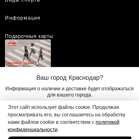
Информация
Подарочные карты
Положение о программе лояльности
Ваш город Краснодар?
Присоединиться
Авторизоваться
Информация о наличии и доставке будет отображаться
для вашего города.
Этот сайт использует файлы cookie. Продолжая
Да
Другой
© 2024 ООО «АДМИКС СПОРТ», официальный дистрибьютор
просматривать его, вы соглашаетесь на обработку
Добавить в корзину
Li-Ning в России
нами файлов cookie в соответствии с
политикой
конфиденциальности
.