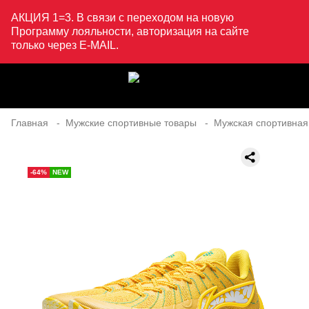
АКЦИЯ 1=3. В связи с переходом на новую
Программу лояльности, авторизация на сайте
только через E-MAIL.
Главная
Мужские спортивные товары
Мужская спортивная
-64%
NEW