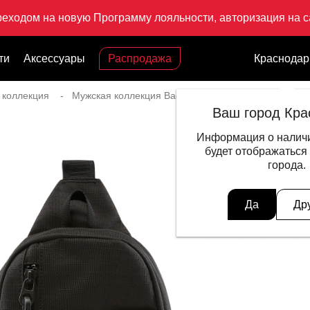
реходом на новую Программу лояльности, авторизация на са
ти
Аксессуары
Распродажа
Краснодар
 коллекция
Мужская коллекция Badfive
Рюкзак Bad5 Off-Co
Ваш город Кра
Информация о наличи
будет отображаться
города.
Да
Др