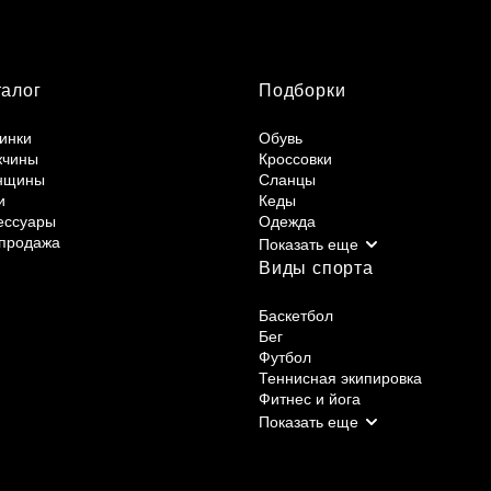
талог
Подборки
инки
Обувь
жчины
Кроссовки
нщины
Сланцы
и
Кеды
ессуары
Одежда
продажа
Виды спорта
Баскетбол
Бег
Футбол
Теннисная экипировка
Фитнес и йога