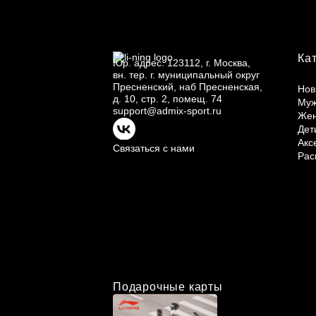
Ка
Юр.
адрес: 123112, г.
Москва,
вн.
тер. г.
муниципальный округ
Пресненский, наб Пресненская,
Нов
д.
10, стр.
2, помещ.
74
Му
support@admix-sport.ru
Же
Дет
Акс
Связаться с нами
Рас
Подарочные карты