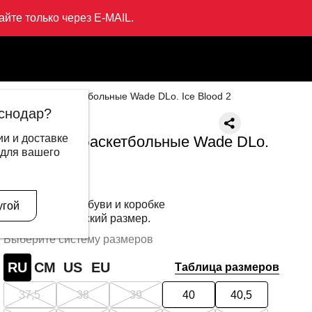
йте только через E-MAIL.
Кроссовки баскетбольные Wade DLo. Ice Blood 2
снодар?
LI-NING
и и доставке
Кроссовки баскетбольные Wade DLo.
 для вашего
Ice Blood 2
13 999 ₽
4 595 ₽
Внимание
: на обуви и коробке
угой
указан европейский размер.
Выберите систему размеров
RU
СМ
US
EU
Таблица размеров
37,5
38
39
40
40,5