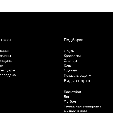
аталог
Подборки
винки
Обувь
жчины
Кроссовки
енщины
Сланцы
ти
Кеды
сессуары
Одежда
спродажа
Виды спорта
Баскетбол
Бег
Футбол
Теннисная экипировка
Фитнес и йога