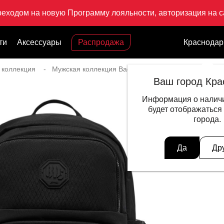
реходом на новую Программу лояльности, авторизация на са
ти
Аксессуары
Распродажа
Краснодар
 коллекция
Мужская коллекция Badfive
Рюкзак Bad5 Off-Co
Ваш город Кра
Информация о наличи
будет отображаться
города.
Да
Др