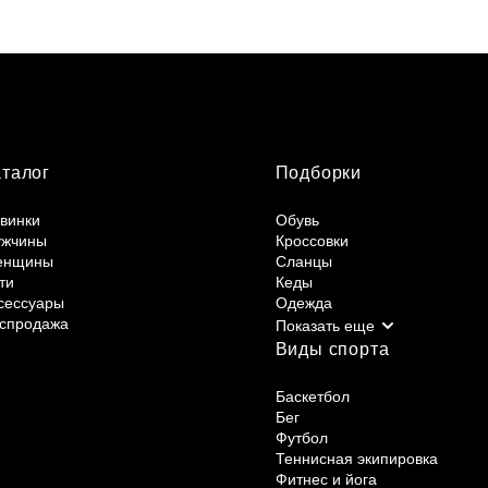
аталог
Подборки
винки
Обувь
жчины
Кроссовки
енщины
Сланцы
ти
Кеды
сессуары
Одежда
спродажа
Виды спорта
Баскетбол
Бег
Футбол
Теннисная экипировка
Фитнес и йога