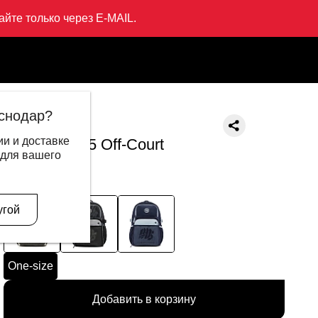
йте только через E-MAIL.
urt
снодар?
LI-NING
и и доставке
Рюкзак Bad5 Off-Court
 для вашего
8 499 ₽
2 995 ₽
В другом цвете
угой
One-size
Добавить в корзину