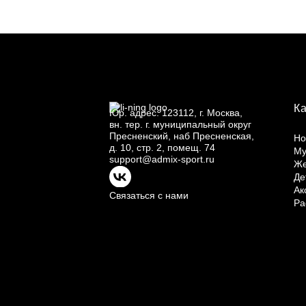
К
Юр.
адрес: 123112, г.
Москва,
вн.
тер. г.
муниципальный округ
Пресненский, наб Пресненская,
Но
д.
10, стр.
2, помещ.
74
Му
support@admix-sport.ru
Ж
Де
Ак
Связаться с нами
Ра