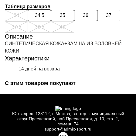
Таблица размеров
34
34,5
35
36
37
37,5
38,5
40
Описание
СИНТЕТИЧЕСКАЯ КОЖА+ЗАМША ИЗ ВОЛОВЬЕЙ
КОЖИ
Характеристики
14 дней на возврат
С этим товаром покупают
Юр.
адрес: 123112, г.
Москва, вн.
тер. г.
муниципальный
округ Пресненский, наб Пресненская, д.
10, стр.
2,
помещ.
74
support@admix-sport.ru