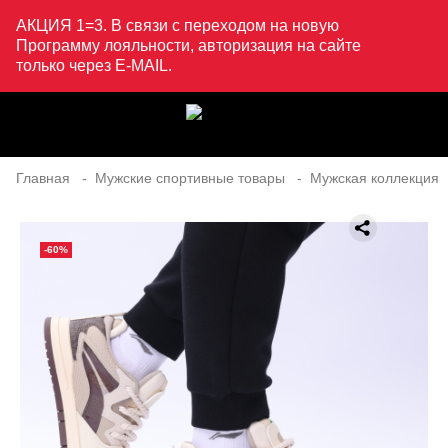
АКЦИЯ 1=3. В связи с переходом на новую
Программу лояльности, авторизация на сайте
только через E-MAIL.
Главная
Мужские спортивные товары
Мужская коллекция
-60%