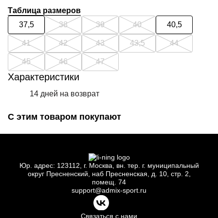
Таблица размеров
37,5
38
39
40
40,5
41
42
43
43,5
44
45
46
47
Характеристики
14 дней на возврат
С этим товаром покупают
Юр.
адрес: 123112, г.
Москва, вн.
тер. г.
муниципальный
округ Пресненский, наб Пресненская, д.
10, стр.
2,
помещ.
74
support@admix-sport.ru
Связаться с нами