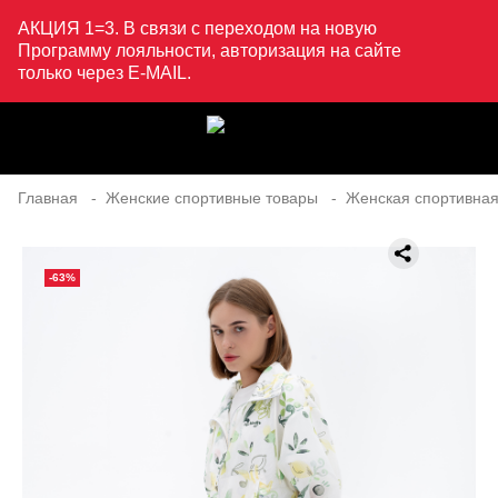
АКЦИЯ 1=3. В связи с переходом на новую
Программу лояльности, авторизация на сайте
только через E-MAIL.
Главная
Женские спортивные товары
Женская спортивная
-63%