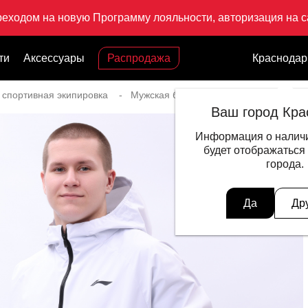
реходом на новую Программу лояльности, авторизация на са
ти
Аксессуары
Распродажа
Краснодар
 спортивная экипировка
Мужская беговая экипировка
Ветр
Ваш город Кра
Информация о наличи
будет отображаться
города.
Да
Др