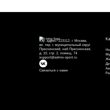
К
Юр.
адрес: 123112, г.
Москва,
вн.
тер. г.
муниципальный округ
Пресненский, наб Пресненская,
Но
д.
10, стр.
2, помещ.
74
Му
support@admix-sport.ru
Ж
Де
Ак
Связаться с нами
Ра