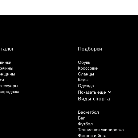
аталог
Подборки
винки
Обувь
жчины
Кроссовки
енщины
Сланцы
ти
Кеды
сессуары
Одежда
спродажа
Виды спорта
Баскетбол
Бег
Футбол
Теннисная экипировка
Фитнес и йога