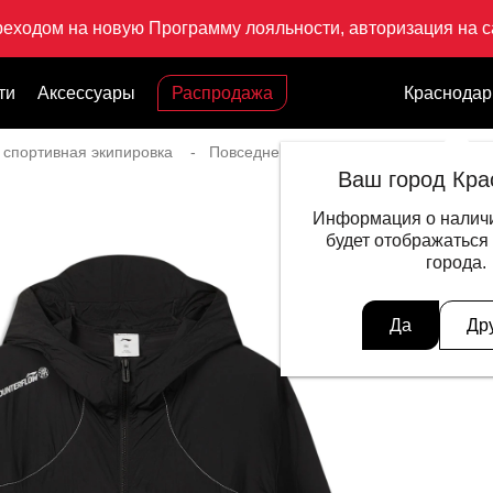
реходом на новую Программу лояльности, авторизация на са
ти
Аксессуары
Распродажа
Краснодар
 спортивная экипировка
Повседневный стиль для мужчин
Ваш город Кра
Информация о наличи
будет отображаться
города.
Да
Др