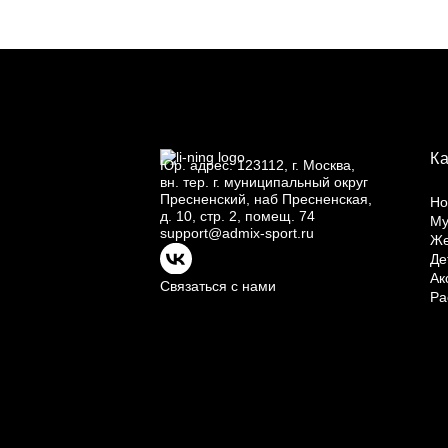
К
Юр.
адрес: 123112, г.
Москва,
вн.
тер. г.
муниципальный округ
Пресненский, наб Пресненская,
Но
д.
10, стр.
2, помещ.
74
Му
support@admix-sport.ru
Ж
Де
Ак
Связаться с нами
Ра