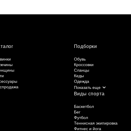
аталог
Подборки
винки
Обувь
жчины
Кроссовки
енщины
Сланцы
ти
Кеды
сессуары
Одежда
спродажа
Виды спорта
Баскетбол
Бег
Футбол
Теннисная экипировка
Фитнес и йога