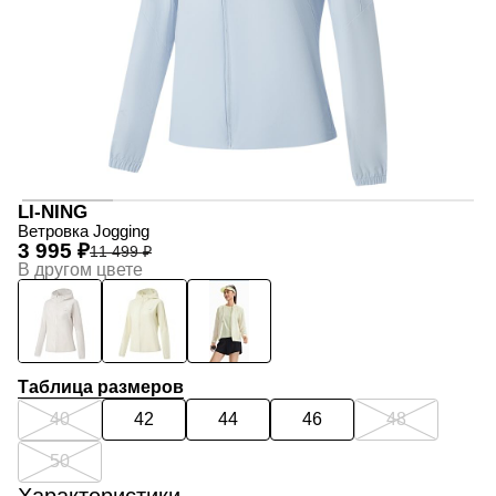
LI-NING
Ветровка Jogging
3 995 ₽
11 499 ₽
В другом цвете
Таблица размеров
40
42
44
46
48
50