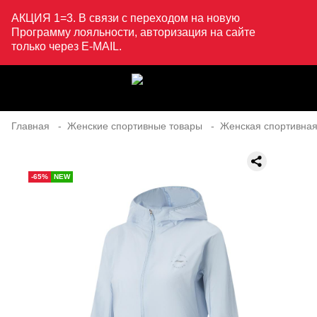
АКЦИЯ 1=3. В связи с переходом на новую
Программу лояльности, авторизация на сайте
только через E-MAIL.
Главная
Женские спортивные товары
Женская спортивная
-65%
NEW