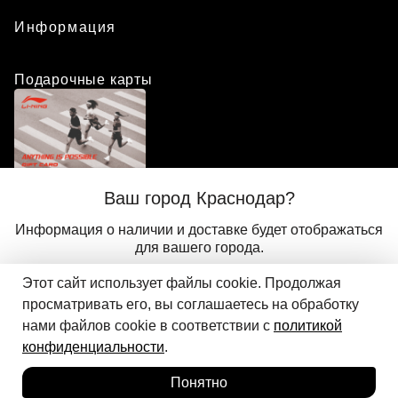
Информация
Подарочные карты
Положение о программе лояльности
Ваш город Краснодар?
Присоединиться
Авторизоваться
Информация о наличии и доставке будет отображаться
для вашего города.
Этот сайт использует файлы cookie. Продолжая
Да
Другой
© 2024 ООО «АДМИКС СПОРТ», официальный дистрибьютор
просматривать его, вы соглашаетесь на обработку
Добавить в корзину
Li-Ning в России
нами файлов cookie в соответствии с
политикой
конфиденциальности
.
Понятно
Главная
Каталог
Корзина
Избранное
Вход