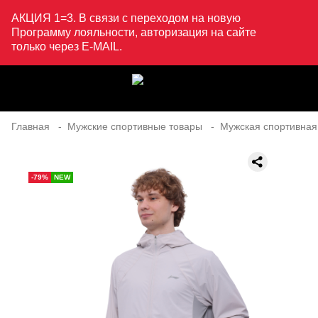
АКЦИЯ 1=3. В связи с переходом на новую
Программу лояльности, авторизация на сайте
только через E-MAIL.
Главная
Мужские спортивные товары
Мужская спортивная
-79%
NEW