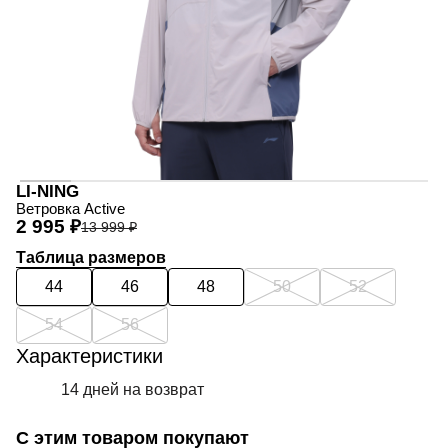
LI-NING
Ветровка Active
2 995 ₽
13 999 ₽
Таблица размеров
44
46
48
50
52
54
56
Характеристики
14 дней на возврат
С этим товаром покупают