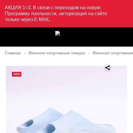
АКЦИЯ 1=3. В связи с переходом на новую
Программу лояльности, авторизация на сайте
только через E-MAIL.
Главная
Женские спортивные товары
Женская спортивная
-50%