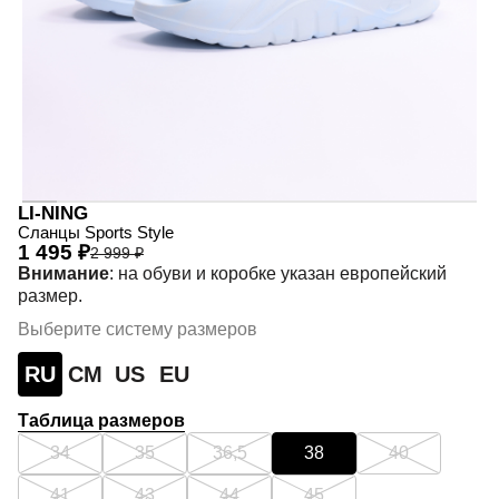
LI-NING
Сланцы Sports Style
1 495 ₽
2 999 ₽
Внимание
: на обуви и коробке указан европейский
размер.
Выберите систему размеров
RU
СМ
US
EU
Таблица размеров
34
35
36,5
38
40
41
43
44
45