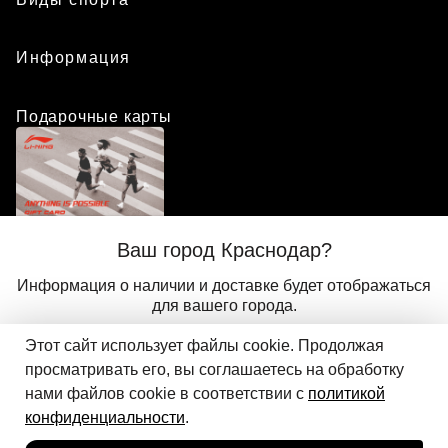
Информация
Подарочные карты
Положение о программе лояльности
Ваш город Краснодар?
Присоединиться
Авторизоваться
Информация о наличии и доставке будет отображаться
для вашего города.
Этот сайт использует файлы cookie. Продолжая
Да
Другой
© 2024 ООО «АДМИКС СПОРТ», официальный дистрибьютор
просматривать его, вы соглашаетесь на обработку
Добавить в корзину
Li-Ning в России
нами файлов cookie в соответствии с
политикой
конфиденциальности
.