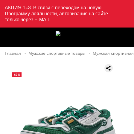
АКЦИЯ 1=3. В связи с переходом на новую
Программу лояльности, авторизация на сайте
только через E-MAIL.
Главная
Мужские спортивные товары
Мужская спортивная
-67%