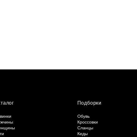
аталог
Подборки
винки
Обувь
жчины
Кроссовки
енщины
Сланцы
ти
Кеды