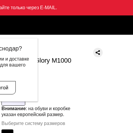
йте только через E-MAIL.
000
снодар?
LI-NING
и и доставке
Кроссовки Glory M1000
 для вашего
13 499 ₽
8 095 ₽
В другом цвете
угой
Внимание
: на обуви и коробке
указан европейский размер.
Выберите систему размеров