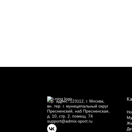
К
Юр.
адрес: 123112, г.
Москва,
вн.
тер. г.
муниципальный округ
Пресненский, наб Пресненская,
Но
д.
10, стр.
2, помещ.
74
Му
support@admix-sport.ru
Ж
Де