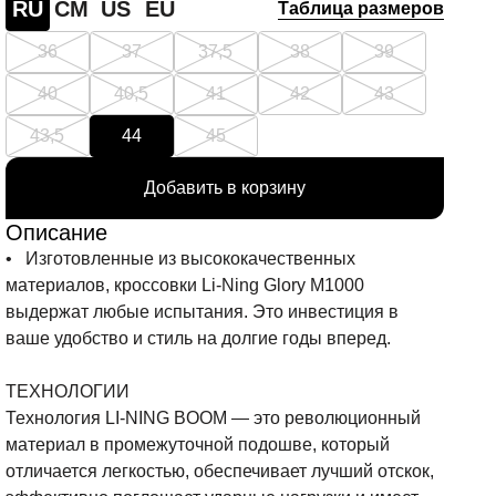
RU
СМ
US
EU
Таблица размеров
36
37
37,5
38
39
40
40,5
41
42
43
43,5
44
45
Добавить в корзину
Описание
• Изготовленные из высококачественных
материалов, кроссовки Li-Ning Glory M1000
выдержат любые испытания. Это инвестиция в
ваше удобство и стиль на долгие годы вперед.
ТЕХНОЛОГИИ
Технология LI-NING BOOM — это революционный
материал в промежуточной подошве, который
отличается легкостью, обеспечивает лучший отскок,