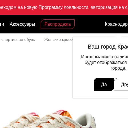
реходом на новую Программу лояльности, авторизация на са
ти
Аксессуары
Распродажа
Краснодар
 спортивная обувь
Женские кроссовки
Кроссовки Glory M1
Ваш город Кра
Информация о наличи
будет отображаться
города.
Да
Др