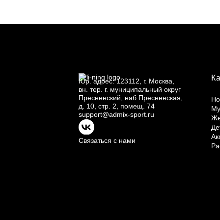
К
Юр.
адрес: 123112, г.
Москва,
вн.
тер. г.
муниципальный округ
Пресненский, наб Пресненская,
Но
д.
10, стр.
2, помещ.
74
Му
support@admix-sport.ru
Ж
Де
Ак
Связаться с нами
Ра