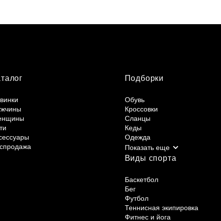
аталог
Подборки
винки
Обувь
жчины
Кроссовки
енщины
Сланцы
ти
Кеды
сессуары
Одежда
спродажа
Виды спорта
Баскетбол
Бег
Футбол
Теннисная экипировка
Фитнес и йога