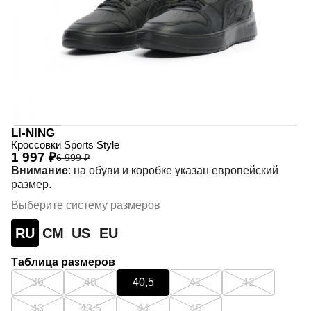
LI-NING
Кроссовки Sports Style
1 997 ₽
6 999 ₽
Внимание
: на обуви и коробке указан европейский
размер.
Выберите систему размеров
RU
СМ
US
EU
Таблица размеров
39
40
40,5
41
42
43
43,5
44
45