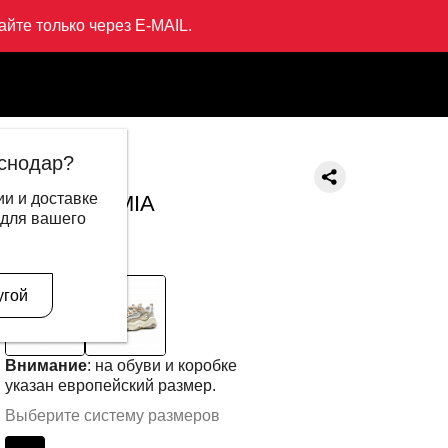
йте только через E-MAIL.
Кроссовки MIA
снодар?
LI-NING
и и доставке
Кроссовки MIA
 для вашего
9 999 ₽
5 995 ₽
В другом цвете
угой
Внимание
: на обуви и коробке
указан европейский размер.
Выберите систему размеров