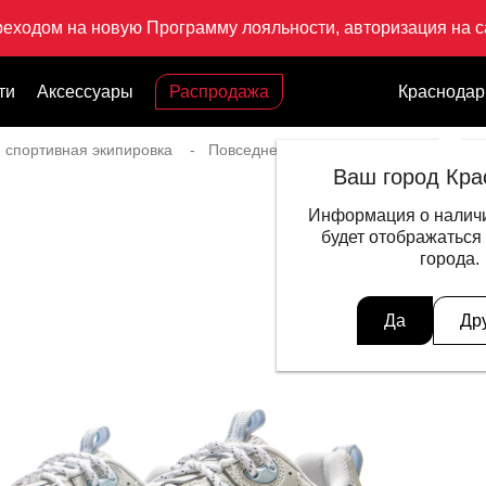
реходом на новую Программу лояльности, авторизация на са
ти
Аксессуары
Распродажа
Краснодар
 спортивная экипировка
Повседневный стиль для женщин
Ваш город Кра
Информация о наличи
будет отображаться
города.
Да
Др