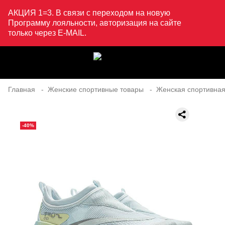
АКЦИЯ 1=3. В связи с переходом на новую
Программу лояльности, авторизация на сайте
только через E-MAIL.
Главная
Женские спортивные товары
Женская спортивная
-40%