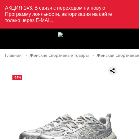
АКЦИЯ 1=3. В связи с переходом на новую
Программу лояльности, авторизация на сайте
только через E-MAIL.
Главная
Женские спортивные товары
Женская спортивная
-54%