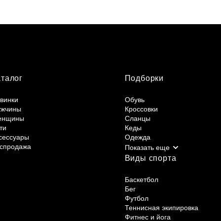
аталог
Подборки
винки
Обувь
жчины
Кроссовки
енщины
Сланцы
ти
Кеды
сессуары
Одежда
спродажа
Виды спорта
Баскетбол
Бег
Футбол
Теннисная экипировка
Фитнес и йога