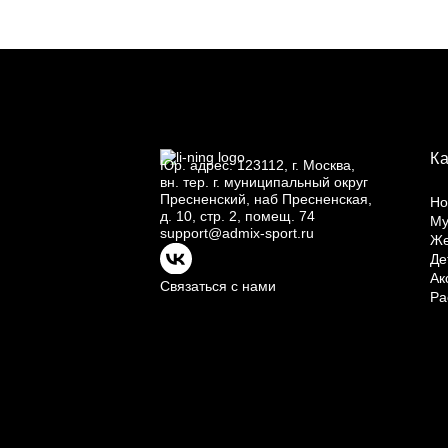
К
Юр.
адрес: 123112, г.
Москва,
вн.
тер. г.
муниципальный округ
Пресненский, наб Пресненская,
Но
д.
10, стр.
2, помещ.
74
Му
support@admix-sport.ru
Ж
Де
Ак
Связаться с нами
Ра