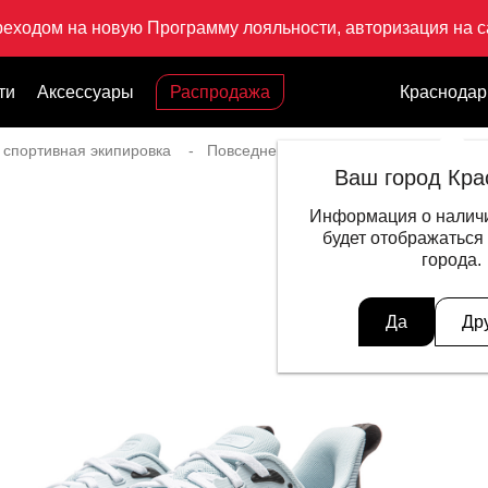
реходом на новую Программу лояльности, авторизация на са
ти
Аксессуары
Распродажа
Краснодар
 спортивная экипировка
Повседневный стиль для мужчин
К
Ваш город Кра
Информация о наличи
будет отображаться
города.
Да
Др