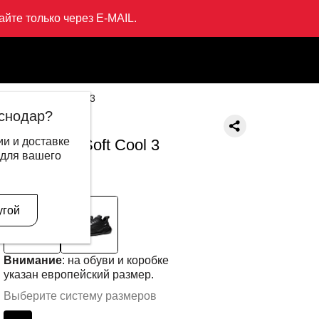
йте только через E-MAIL.
россовки Soft Cool 3
снодар?
LI-NING
и и доставке
Кроссовки Soft Cool 3
 для вашего
13 999 ₽
6 995 ₽
В другом цвете
угой
Внимание
: на обуви и коробке
указан европейский размер.
Выберите систему размеров