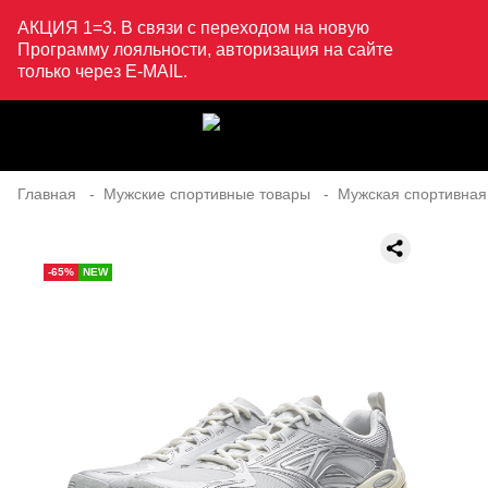
АКЦИЯ 1=3. В связи с переходом на новую
Программу лояльности, авторизация на сайте
только через E-MAIL.
Главная
Мужские спортивные товары
Мужская спортивная
-65%
NEW