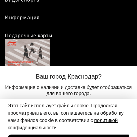
Информация
Подарочные карты
Положение о программе лояльности
Ваш город Краснодар?
Присоединиться
Авторизоваться
Информация о наличии и доставке будет отображаться
для вашего города.
Этот сайт использует файлы cookie. Продолжая
Да
Другой
© 2024 ООО «АДМИКС СПОРТ», официальный дистрибьютор
просматривать его, вы соглашаетесь на обработку
Добавить в корзину
Li-Ning в России
нами файлов cookie в соответствии с
политикой
конфиденциальности
.