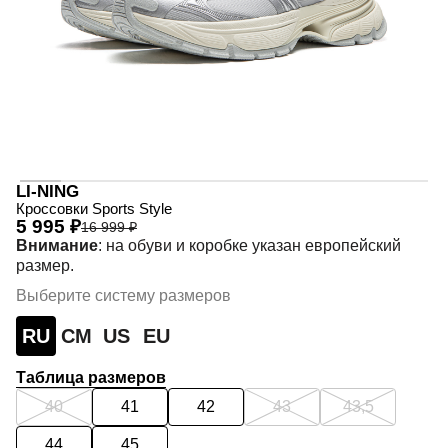
LI-NING
Кроссовки Sports Style
5 995 ₽
16 999 ₽
Внимание
: на обуви и коробке указан европейский
размер.
Выберите систему размеров
RU
СМ
US
EU
Таблица размеров
40
41
42
43
43,5
44
45