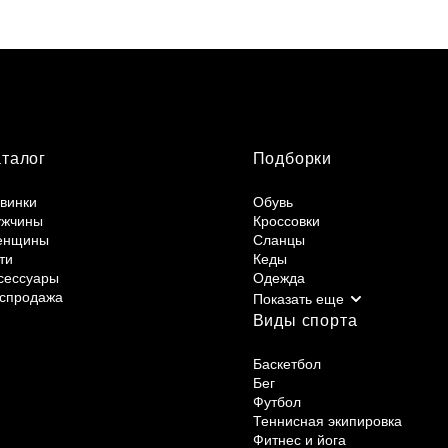
аталог
Подборки
винки
Обувь
жчины
Кроссовки
енщины
Сланцы
ти
Кеды
сессуары
Одежда
спродажа
Виды спорта
Баскетбол
Бег
Футбол
Теннисная экипировка
Фитнес и йога