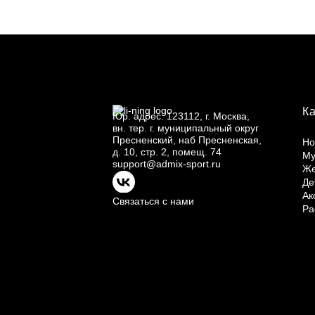
К
Юр.
адрес: 123112, г.
Москва,
вн.
тер. г.
муниципальный округ
Пресненский, наб Пресненская,
Но
д.
10, стр.
2, помещ.
74
Му
support@admix-sport.ru
Ж
Де
Ак
Связаться с нами
Ра