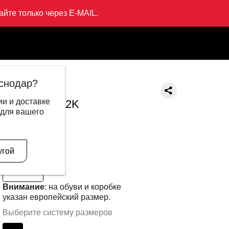
йте только через E-MAIL.
Кроссовки L2K
снодар?
LI-NING
и и доставке
Кроссовки L2K
 для вашего
15 999 ₽
9 995 ₽
В другом цвете
угой
Внимание
: на обуви и коробке
указан европейский размер.
Выберите систему размеров