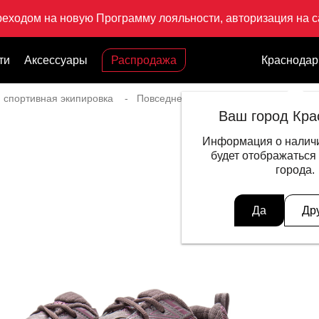
реходом на новую Программу лояльности, авторизация на са
ти
Аксессуары
Распродажа
Краснодар
 спортивная экипировка
Повседневный стиль для женщин
Ваш город Кра
Информация о наличи
будет отображаться
города.
Да
Др