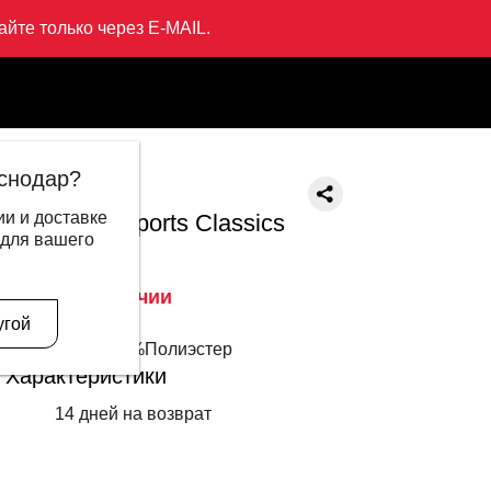
йте только через E-MAIL.
cs
снодар?
LI-NING
и и доставке
Футболка Sports Classics
 для вашего
4 999 ₽
1 247 ₽
Нет в наличии
Описание
угой
64%Хлопок+36%Полиэстер
Характеристики
14 дней на возврат