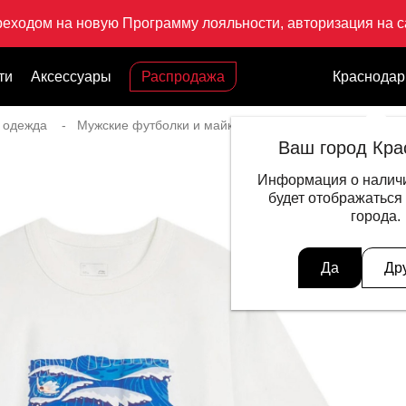
реходом на новую Программу лояльности, авторизация на са
ти
Аксессуары
Распродажа
Краснодар
 одежда
Мужские футболки и майки
Футболка Sports Classi
Ваш город Кра
Информация о наличи
будет отображаться
города.
Да
Др