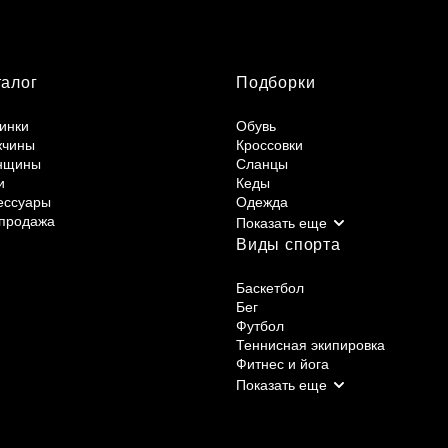
талог
Подборки
инки
Обувь
жчины
Кроссовки
нщины
Сланцы
и
Кеды
ессуары
Одежда
продажа
Виды спорта
Баскетбол
Бег
Футбол
Теннисная экипировка
Фитнес и йога