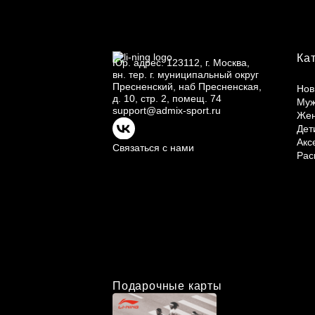
Ка
Юр.
адрес: 123112, г.
Москва,
вн.
тер. г.
муниципальный округ
Пресненский, наб Пресненская,
Нов
д.
10, стр.
2, помещ.
74
Му
support@admix-sport.ru
Же
Дет
Акс
Связаться с нами
Рас
Подарочные карты